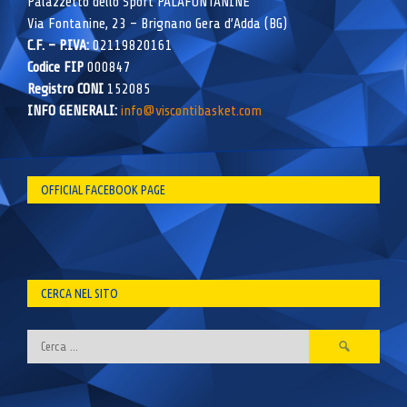
Palazzetto dello Sport PALAFONTANINE
Via Fontanine, 23 – Brignano Gera d’Adda (BG)
C.F. – P.IVA:
02119820161
Codice FIP
000847
Registro CONI
152085
INFO GENERALI:
info@viscontibasket.com
OFFICIAL FACEBOOK PAGE
CERCA NEL SITO
Ricerca
per: