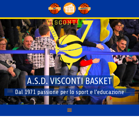
Skip
to
content
A.S.D. VISCONTI BASKET
Dal 1971 passione per lo sport e l'educazione