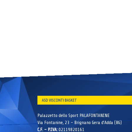
ASD VISCONTI BASKET
Palazzetto dello Sport PALAFONTANINE
Via Fontanine, 23 – Brignano Gera d’Adda (BG)
C.F. – P.IVA:
02119820161