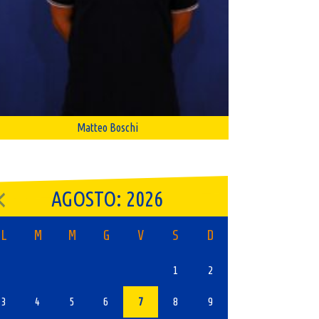
Matteo Boschi
AGOSTO: 2026
L
M
M
G
V
S
D
1
2
3
4
5
6
7
8
9