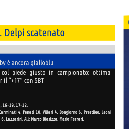
 Delpi scatenato
rby è ancora gialloblu
e col piede giusto in campionato: ottima
r il “+17” con SBT
, 16-19, 17-12.
arminati 4, Penati 10, Villari 4, Bongiorno 6, Prestileo, Leoni
 6. Lazzarini. All: Marco Blasizza, Mario Ferrari.