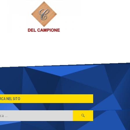
RCA NEL SITO
Ricerca
per: