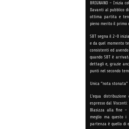
BRIGNANO – Inizia col 
Davanti al pubblico d
ottima partita e ten
pieno merito il primo 
SBT segna il 2-0 inizia
e da quel momento te
consistenti ed avend
quando SBT è arrivata
dettagli e, grazie an
punti nel secondo temp
Unica “nota stonata” 
L’equa distribuzione
espresso dal Visconti:
Blasizza alla fine 
meglio ma questo i 
partenza è quello di e