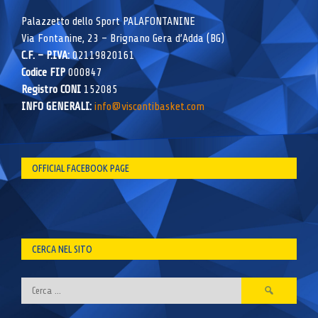
Palazzetto dello Sport PALAFONTANINE
Via Fontanine, 23 – Brignano Gera d’Adda (BG)
C.F. – P.IVA:
02119820161
Codice FIP
000847
Registro CONI
152085
INFO GENERALI:
info@viscontibasket.com
OFFICIAL FACEBOOK PAGE
CERCA NEL SITO
Ricerca
per: