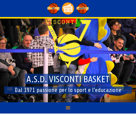
Skip
to
content
A.S.D. VISCONTI BASKET
Dal 1971 passione per lo sport e l'educazione