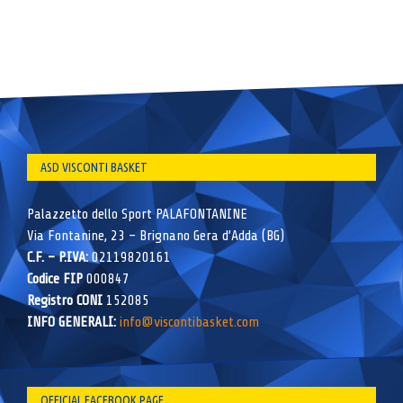
ASD VISCONTI BASKET
Palazzetto dello Sport PALAFONTANINE
Via Fontanine, 23 – Brignano Gera d’Adda (BG)
C.F. – P.IVA:
02119820161
Codice FIP
000847
Registro CONI
152085
INFO GENERALI:
info@viscontibasket.com
OFFICIAL FACEBOOK PAGE