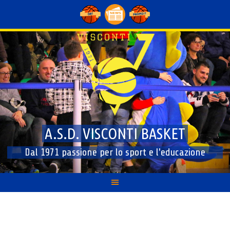
Skip
to
content
A.S.D. VISCONTI BASKET
Dal 1971 passione per lo sport e l'educazione