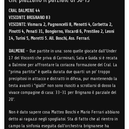
CRAL DALMINE 44
VISCONTI BRIGNANO 83
VISCONTI: Vismara 2, Pagnoncelli 8, Menotti 4, Corbetta 2,
Pinotti 4, Penati 31, Bongiorno, Viscardi 6, Prestileo 2, Leoni
14, Turini 5, Moretti 5. All. Boschi, Ass. Ferrari.
DALMINE
– Due partite in una: sono quelle giocate dall’Under
17 del Visconti che priva di Carminati, Sala e Guida si è recata
a Dalmine per affrontare la coriacea formazione del Cral. La
“prima partita” è quella durata due quarti: un po’ troppo
precipitosi in attacco e distratti in difesa, pur mantenendo la
testa avanti i “gialli” non sono riusciti a scrollarsi di dosso la
vivace compagine di casa: 33-31 per Brignano il parziale del
20’.
Non è dato sapere cosa Matteo Boschi e Mario Ferrari abbiano
detto ai ragazzi negli spogliatoi. Sta di fatto che al rientro in
campo la sinfonia eseguita dall’orchestra brignanese ha