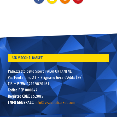
ASD VISCONTI BASKET
Palazzetto dello Sport PALAFONTANINE
Via Fontanine, 23 – Brignano Gera d’Adda (BG)
C.F. – P.IVA:
02119820161
Codice FIP
000847
Registro CONI
152085
INFO GENERALI:
info@viscontibasket.com