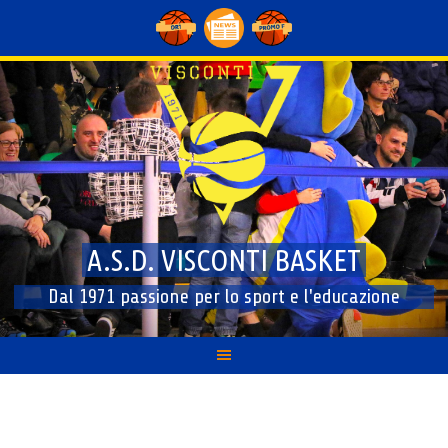
Skip
to
content
A.S.D. VISCONTI BASKET
Dal 1971 passione per lo sport e l'educazione