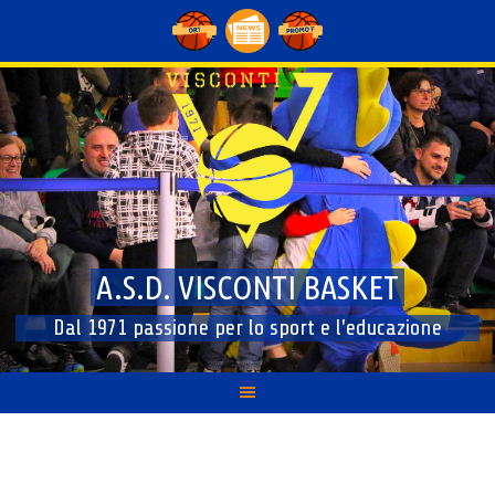
Skip
to
content
A.S.D. VISCONTI BASKET
Dal 1971 passione per lo sport e l'educazione