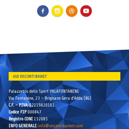
ASD VISCONTI BASKET
Palazzetto dello Sport PALAFONTANINE
Via Fontanine, 23 – Brignano Gera d’Adda (BG)
C.F. – P.IVA:
02119820161
Codice FIP
000847
Registro CONI
152085
INFO GENERALI:
info@viscontibasket.com