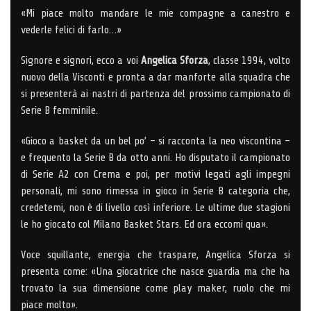
«Mi piace molto mandare le mie compagne a canestro e
vederle felici di farlo…»
Signore e signori, ecco a voi
Angelica Sforza
, classe 1994, volto
nuovo della Visconti e pronta a dar manforte alla squadra che
si presenterà ai nastri di partenza del prossimo campionato di
Serie B femminile.
«Gioco a basket da un bel po’ – si racconta la neo viscontina –
e frequento la Serie B da otto anni. Ho disputato il campionato
di Serie A2 con Crema e poi, per motivi legati agli impegni
personali, mi sono rimessa in gioco in Serie B categoria che,
credetemi, non è di livello così inferiore. Le ultime due stagioni
le ho giocato col Milano Basket Stars. Ed ora eccomi qua».
Voce squillante, energia che traspare, Angelica Sforza si
presenta come: «Una giocatrice che nasce guardia ma che ha
trovato la sua dimensione come play maker, ruolo che mi
piace molto».