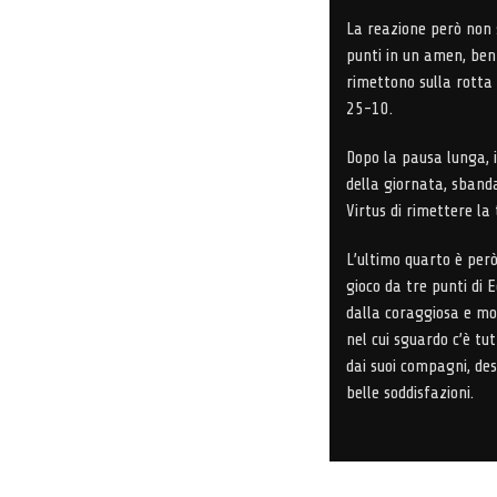
La reazione però non 
punti in un amen, ben 
rimettono sulla rotta 
25-10.
Dopo la pausa lunga, 
della giornata, sban
Virtus di rimettere la
L’ultimo quarto è però
gioco da tre punti di 
dalla coraggiosa e mor
nel cui sguardo c’è t
dai suoi compagni, desi
belle soddisfazioni.