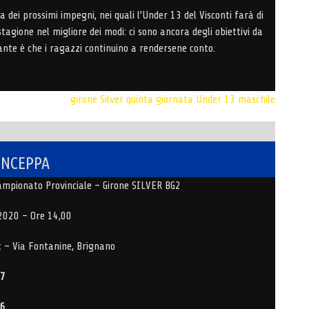
a dei prossimi impegni, nei quali l’Under 13 del Visconti farà di
stagione nel migliore dei modi: ci sono ancora degli obiettivi da
ante è che i ragazzi continuino a rendersene conto.
girone Silver
quinta giornata
Under 13 maschile
 INCEPPA
 Campionato Provinciale – Girone SILVER BG2
2020 – Ore 14,00
t – Via Fontanine, Brignano
57
66