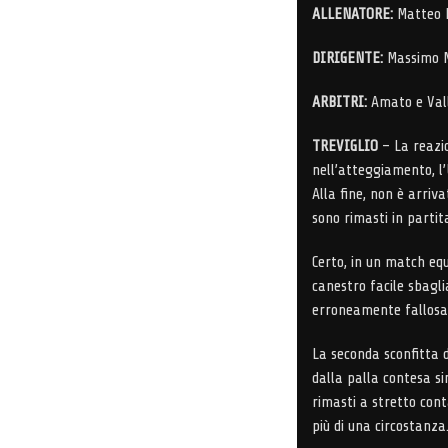
ALLENATORE:
Matteo 
DIRIGENTE:
Massimo M
ARBITRI:
Amato e Vall
TREVIGLIO
– La reazi
nell’atteggiamento, l’
Alla fine, non è arriva
sono rimasti in partita
Certo, in un match equ
canestro facile sbagli
erroneamente fallos
La seconda sconfitta 
dalla palla contesa si
rimasti a stretto con
più di una circostanza