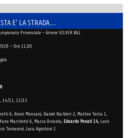
ESTA E’ LA STRADA…
 Campionato Provinciale – Girone SILVER BG2
2020 – Ore 11,00
glio
48
, 14/11, 11/12
tti 6, Kevin Monzani, Daniel Barbieri 2, Matteo Testa 1,
efano Marchetti 6, Marco Orsicolo,
Edoardo Penati 14,
Loris
co Tomasoni, Luca Agostoni 2.