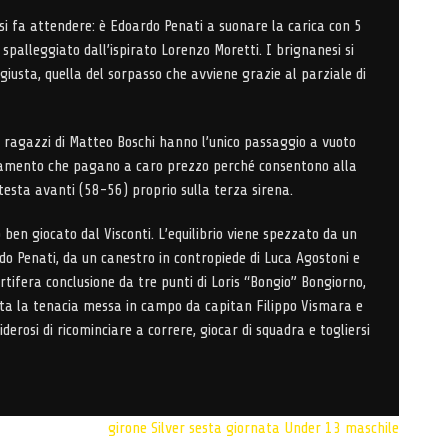
si fa attendere: è Edoardo Penati a suonare la carica con 5
spalleggiato dall’ispirato Lorenzo Moretti. I brignanesi si
giusta, quella del sorpasso che avviene grazie al parziale di
i ragazzi di Matteo Boschi hanno l’unico passaggio a vuoto
damento che pagano a caro prezzo perché consentono alla
 testa avanti (58-56) proprio sulla terza sirena.
 ben giocato dal Visconti. L’equilibrio viene spezzato da un
Edo Penati, da un canestro in contropiede di Luca Agostoni e
tifera conclusione da tre punti di Loris “Bongio” Bongiorno,
utta la tenacia messa in campo da capitan Filippo Vismara e
derosi di ricominciare a correre, giocar di squadra e togliersi
girone Silver
sesta giornata
Under 13 maschile