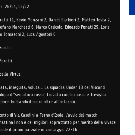
5, 26/15, 14/22
tti 11, Kevin Monzani 2, Daniel Barbieri 2, Matteo Testa 2,
tefano Marchetti 6, Marco Orsicolo,
Edoardo Penati 29,
Loris
o Tomasoni 2, Luca Agostoni 6.
Boschi
oretti
ella Virtus.
ata, inseguita, voluta… La squadra Under 13 del Visconti
 dopo il “semaforo rosso” trovato con Cernusco e Treviglio
iore: buttando il cuore oltre all’ostacolo.
etto di Via Casolini a Terno d’Isola, l’avvio del match
attina) non è dei migliori, soprattutto per merito della vivace
hiude il primo parziale in vantaggio 22-16.