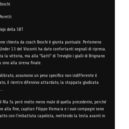
Boschi
oretti
ejo della SBT
one chiesta da coach Boschi è giunta puntuale. Perlomeno
Under 13 del Visconti ha dato confortanti segnali di ripresa.
ta la vittoria, ma alla “Gatti” di Treviglio i gialli di Brignano
 sino alla sirena finale.
ilibrato, assumono un peso specifico non indifferente il
ato, il rientro difensivo attardato, la stoppata giudicata
a…
di fila fa però molto meno male di quella precedente, perché
no alla fine, capitan Filippo Vismara e i suoi compagni sono
tatto con l’imbattuta capolista, mettendo la testa avanti in
.