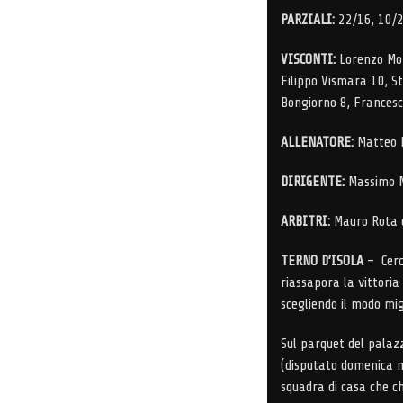
PARZIALI:
22/16, 10/2
VISCONTI:
Lorenzo More
Filippo Vismara 10, S
Bongiorno 8, Francesc
ALLENATORE:
Matteo 
DIRIGENTE:
Massimo M
ARBITRI:
Mauro Rota d
TERNO D’ISOLA
– Cerc
riassapora la vittoria
scegliendo il modo migl
Sul parquet del palazz
(disputato domenica m
squadra di casa che c