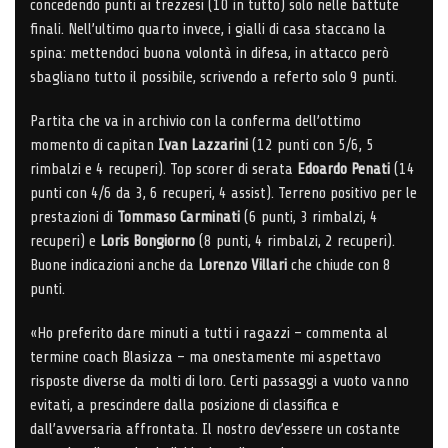
concedendo punti ai trezzesi (10 in tutto) solo nelle battute
finali. Nell’ultimo quarto invece, i gialli di casa staccano la
spina: mettendoci buona volontà in difesa, in attacco però
sbagliano tutto il possibile, scrivendo a referto solo 9 punti.
Partita che va in archivio con la conferma dell’ottimo
momento di capitan
Ivan Lazzarini
(12 punti con 5/6, 5
rimbalzi e 4 recuperi). Top scorer di serata
Edoardo Penati
(14
punti con 4/6 da 3, 6 recuperi, 4 assist). Terreno positivo per le
prestazioni di
Tommaso Carminati
(6 punti, 3 rimbalzi, 4
recuperi) e
Loris Bongiorno
(8 punti, 4 rimbalzi, 2 recuperi).
Buone indicazioni anche da
Lorenzo Villari
che chiude con 8
punti.
«Ho preferito dare minuti a tutti i ragazzi – commenta al
termine coach Blasizza – ma onestamente mi aspettavo
risposte diverse da molti di loro. Certi passaggi a vuoto vanno
evitati, a prescindere dalla posizione di classifica e
dall’avversaria affrontata. Il nostro dev’essere un costante