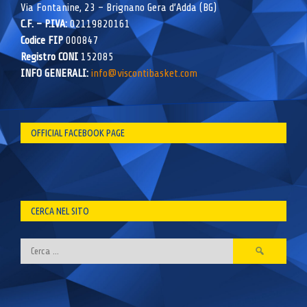
Via Fontanine, 23 – Brignano Gera d’Adda (BG)
C.F. – P.IVA:
02119820161
Codice FIP
000847
Registro CONI
152085
INFO GENERALI:
info@viscontibasket.com
OFFICIAL FACEBOOK PAGE
CERCA NEL SITO
Ricerca
per: