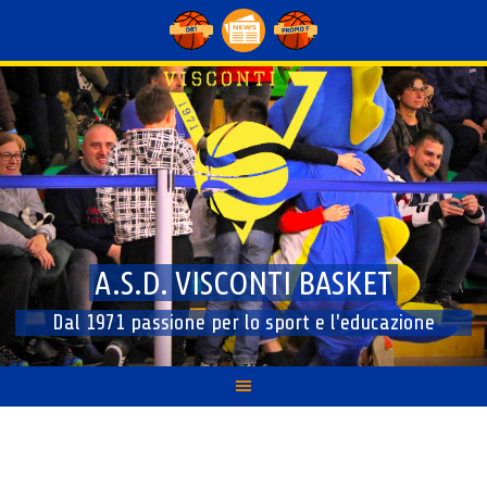
Skip
to
content
A.S.D. VISCONTI BASKET
Dal 1971 passione per lo sport e l'educazione