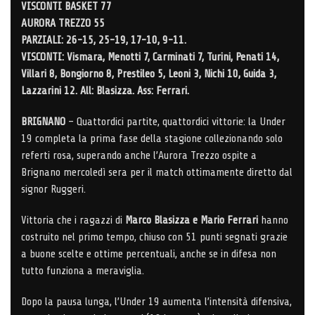
VISCONTI BASKET 77
AURORA TREZZO 55
PARZIALI: 26-15, 25-19, 17-10, 9-11.
VISCONTI: Vismara, Menotti 7, Carminati 7, Turini, Penati 14,
Villari 8, Bongiorno 8, Prestileo 5, Leoni 3, Nichi 10, Guida 3,
Lazzarini 12. All: Blasizza. Ass: Ferrari.
BRIGNANO
– Quattordici partite, quattordici vittorie: la Under
19 completa la prima fase della stagione collezionando solo
referti rosa, superando anche l’Aurora Trezzo ospite a
Brignano mercoledì sera per il match ottimamente diretto dal
signor Ruggeri.
Vittoria che i ragazzi di
Marco Blasizza e Mario Ferrari
hanno
costruito nel primo tempo, chiuso con 51 punti segnati grazie
a buone scelte e ottime percentuali, anche se in difesa non
tutto funziona a meraviglia.
Dopo la pausa lunga, l’Under 19 aumenta l’intensità difensiva,