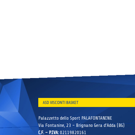
ASD VISCONTI BASKET
Palazzetto dello Sport PALAFONTANINE
Via Fontanine, 23 – Brignano Gera d’Adda (BG)
C.F. – P.IVA:
02119820161