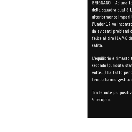
BRIGNANO
– Ad una fo
della squadra qual è
L
ulteriormente impari l
l’Under 17 va incontr
da evidenti problemi
felice al tiro (14/46 
salita.
L’equilibrio è rimasto 
secondo (curiosità sta
volte…) ha fatto pend
tempo hanno gestito i
Tra le note più positi
4 recuperi.