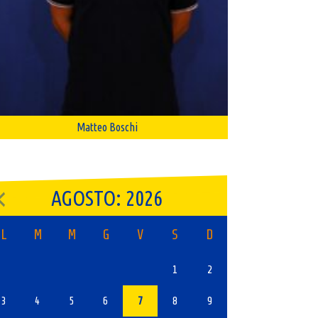
Matteo Boschi
AGOSTO: 2026
L
M
M
G
V
S
D
1
2
3
4
5
6
7
8
9