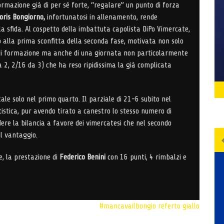
rmazione già di per sé forte, “regalare” un punto di forza
oris Bongiorno,
infortunatosi in allenamento, rende
a sfida. Al cospetto della imbattuta capolista DiPo Vimercate,
o alla prima sconfitta della seconda fase, motivata non solo
 di formazione ma anche di una giornata non particolarmente
da 2, 2/16 da 3) che ha reso ripidissima la già complicata
tale solo nel primo quarto. Il parziale di 21-6 subito nel
tistica, pur avendo tirato a canestro lo stesso numero di
ere la bilancia a favore dei vimercatesi che nel secondo
l vantaggio.
ve, la prestazione di
Federico Benini
con 16 punti, 4 rimbalzi e
#mancavailbongio
referto giallo