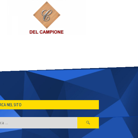
RCA NEL SITO
Ricerca
per: