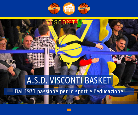
Skip
to
content
A.S.D. VISCONTI BASKET
Dal 1971 passione per lo sport e l'educazione