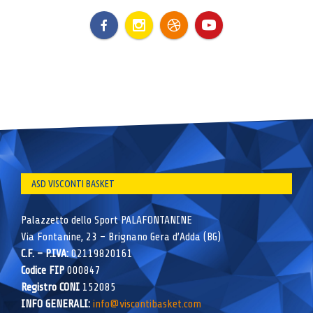
ASD VISCONTI BASKET
Palazzetto dello Sport PALAFONTANINE
Via Fontanine, 23 – Brignano Gera d’Adda (BG)
C.F. – P.IVA:
02119820161
Codice FIP
000847
Registro CONI
152085
INFO GENERALI:
info@viscontibasket.com