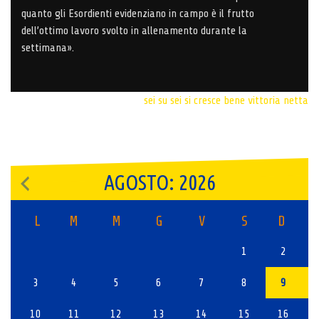
quanto gli Esordienti evidenziano in campo è il frutto
dell’ottimo lavoro svolto in allenamento durante la
settimana».
sei su sei
si cresce bene
vittoria netta
AGOSTO: 2026
L
M
M
G
V
S
D
1
2
3
4
5
6
7
8
9
10
11
12
13
14
15
16