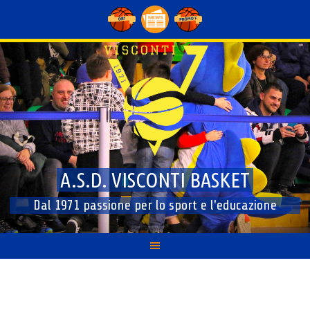
Skip
to
content
A.S.D. VISCONTI BASKET
Dal 1971 passione per lo sport e l'educazione