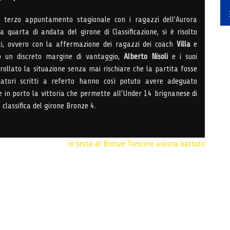
 terzo appuntamento stagionale con i ragazzi dell’Aurora
la quarta di andata del girone di Classificazione, si è risolto
i, ovvero con la affermazione dei ragazzi dei coach
Villa
e
to un discreto margine di vantaggio,
Alberto Nisoli
e i suoi
llato la situazione senza mai rischiare che la partita fosse
ocatori scritti a referto hanno così potuto avere adeguato
 in porto la vittoria che permette all’Under 14 brignanese di
a classifica del girone Bronze 4.
in testa al Bronze
Trescore ancora battuto