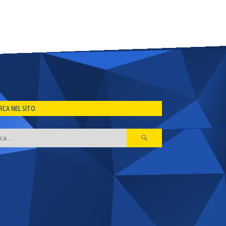
RCA NEL SITO
Ricerca
per: