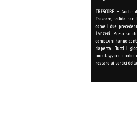
TRESCORE
– Anche il
Trescore, valido per 
come i due precedent
Lanzeni
. Preso subi
compagni hanno contro
riaperta. Tutti i gi
minutaggio e condurre
restare ai vertici dell