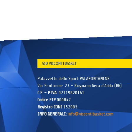
ASD VISCONTI BASKET
Palazzetto dello Sport PALAFONTANINE
Via Fontanine, 23 – Brignano Gera d’Adda (BG)
C.F. – P.IVA:
02119820161
Codice FIP
000847
Registro CONI
152085
INFO GENERALI:
info@viscontibasket.com