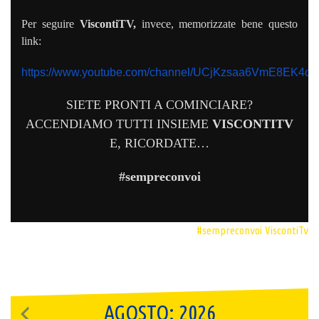
Per seguire
ViscontiTV,
invece, memorizzate bene questo
link:
https://www.youtube.com/channel/UCjKzsaa6VmE8EK4qh
SIETE PRONTI A COMINCIARE?
ACCENDIAMO TUTTI INSIEME
VISCONTITV
E, RICORDATE…
#sempreconvoi
#sempreconvoi
ViscontiTv
AGOSTO: 2026