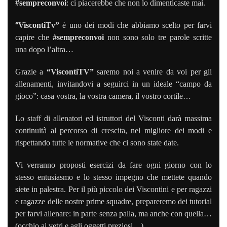
#sempreconvoi
: ci piacerebbe che non lo dimenticaste mai.
“
ViscontiTv”
è uno dei modi che abbiamo scelto per farvi
capire che
#sempreconvoi
non sono solo tre parole scritte
una dopo l’altra…
Grazie a
“ViscontiTV”
s
aremo noi a venire da voi per gli
allenamenti,
invitandovi a seguirci in un ideale “campo da
gioco”: casa vostra, la vostra camera, il vostro cortile…
Lo staff di allenatori ed istruttori
del Visconti darà
massima
continuità al percorso di crescita, nel migliore dei modi e
r
ispettando tutte le normative che ci sono state date.
Vi verranno proposti esercizi da fare ogni giorno con lo
stesso entusiasmo e lo stesso impegno che mettete quando
siete in palestra. Per il più piccolo dei Viscontini e per ragazzi
e ragazze delle nostre prime squadre, prepareremo dei tutorial
per farvi allenare: in parte senza palla, ma anche con quella…
(occhio ai vetri e agli oggetti preziosi…).