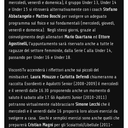
mercoledì, venerdì e domenica), il gruppo Under 13, Under 14
e Under 15 si ritroverà alternativamente con i coach
Stefano
Abbatangelo
e
Matteo Boschi
per svolgere un adeguato
programma sul fisico e sui fondamentali (mercoledì, giovedì,
venerdì e domenica). Negli stessi giorni, grazie al
coinvolgimento degli allenatori
Mario Quartana
ed
Ettore
Agostinelli,
l’appuntamento sarà riservato anche a tutte le
ragazze del settore femminile, dalla Serie C alla Under 14,
passando per Under 16 e Under 18.
ViscontiTv accenderà i riflettori anche sui piccoli del
minibasket.
Laura Minuzzo
e
Carlotta Defendi
chiameranno a
raccolta Esordienti e Aquilotti Senior (2008-2009) il mercoledì
e il venerdì dalle 16.30 proponendo anche un momento di
saluto il sabato alle 17. Gli Aquilotti Junior (2010-2011)
potranno virtualmente riabbracciare
Simone Lecchi
che il
mercoledì e il venerdì dalle 16 proporrà loro alcuni esercizi da
svolgere a casa. Giochi e semplici esercizi sono anche quelli che
preparerà
Cristian Magni
per gli Scoiattoli/Libellule (2011-