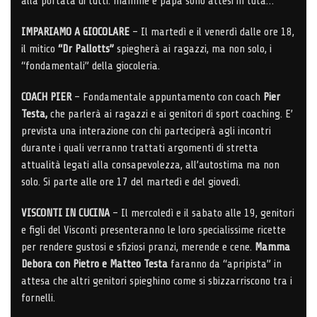
alla portata di tutti: mamme e papà sono attesi in tuta…
IMPARIAMO A GIOCOLARE
– Il martedì e il venerdì dalle ore 18,
il mitico
“Dr Pallotts”
spiegherà ai ragazzi, ma non solo, i
“fondamentali” della giocoleria.
COACH PIER
– Fondamentale appuntamento con coach
Pier
Testa,
che parlerà ai ragazzi e ai genitori di sport coaching. E’
prevista una interazione con chi parteciperà agli incontri
durante i quali verranno trattati argomenti di stretta
attualità legati alla consapevolezza, all’autostima ma non
solo. Si parte alle ore 17 del martedì e del giovedì.
VISCONTI IN CUCINA
– Il mercoledì e il sabato alle 19, genitori
e figli del Visconti presenteranno le loro specialissime ricette
per rendere gustosi e sfiziosi pranzi, merende e cene.
Mamma
Debora con Pietro e Matteo Testa
faranno da “apripista” in
attesa che altri genitori spieghino come si sbizzarriscono tra i
fornelli.