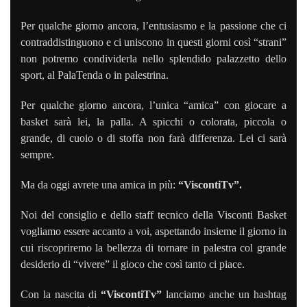
P
er qualche giorno ancora, l’entusiasmo e la
passione che ci
contraddistin
guono e ci uniscono in questi giorni così “strani”
non potremo condividerla nello splendido palazzetto dello
sport, al PalaTenda o in palestrina.
Per qualche giorno ancora, l’unica “amica” con giocare a
basket sarà lei, la palla. A spicchi o colorata, piccola o
grande, di cuoio o di stoffa non farà differenza. Lei ci sarà
sempre.
Ma da oggi avrete una amica in più:
“ViscontiTv”.
Noi del consiglio e dello staff tecnico della Visconti Basket
vogliamo essere accanto a voi, aspettando
insieme il giorno in
cui riscopriremo
la bellezza di tornare in palestra
col grande
desiderio di
“vivere” il gioco che così tanto ci piace.
Con la nascita di
“ViscontiTv”
lanciamo anche un hashtag