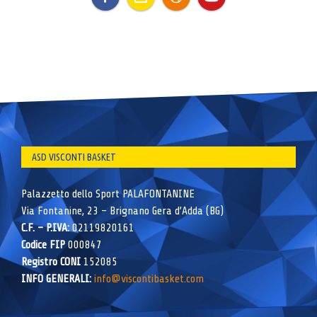
ASD VISCONTI BASKET
Palazzetto dello Sport PALAFONTANINE
Via Fontanine, 23 – Brignano Gera d’Adda (BG)
C.F. – P.IVA:
02119820161
Codice FIP
000847
Registro CONI
152085
INFO GENERALI:
info@viscontibasket.com