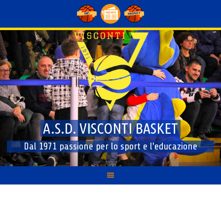
Skip
to
content
A.S.D. VISCONTI BASKET
Dal 1971 passione per lo sport e l'educazione