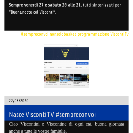
Sempre venerdì 27 e sabato 28 alle 21,
tutti sintonizzati per
“Buonanotte col Visconti”.
#sempreconvoi
nonsolobasket
programmazione
ViscontiTv
22/03/2020
Nasce ViscontiTV #sempreconvoi
Ciao
Viscontini e Viscontine di ogni età, buona giornata
anche a tutte le vostre famiglie.