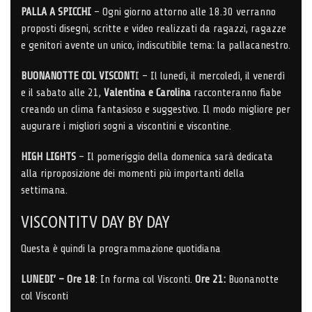
PALLA A SPICCHI
– Ogni giorno attorno alle 18.30 verranno
proposti disegni, scritte e video realizzati da ragazzi, ragazze
e genitori avente un unico, indiscutibile tema: la pallacanestro.
BUONANOTTE COL VISCONT
I – Il lunedì, il mercoledì, il venerdì
e il sabato alle 21,
Valentina e Carolina
racconteranno fiabe
creando un clima fantasioso e suggestivo. Il modo migliore per
augurare i migliori sogni a viscontini e viscontine.
HIGH LIGHTS
– Il pomeriggio della domenica sarà dedicata
alla riproposizione dei momenti più importanti della
settimana.
VISCONTITV DAY BY DAY
Questa è quindi la programmazione quotidiana
LUNEDI’ –
Ore 18
: In forma col Visconti.
Ore 21:
Buonanotte
col Visconti