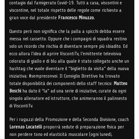
contagio dal famigerato Covid-19. Tutti a casa, viscontini e
viscontine, nel totale rispetto delle regole come richiesto a
gran voce dal presidente
Francesco Minuzzo.
Questo però non significa che la palla a spicchi debba essere
messa nel cassetto. Oppure che i compagni di squadra restino
solo un ricordo che rischia di diventare sempre più sbiadito. Ed
ecco allora l’idea di aprire ViscontiTv, l’emittente televisiva
colorata di giallo e di blu alla quale è stato collegato anche un
hashtag che vuole diventare il “biglietto da visita” della nuova
iniziativa: #sempreconvoi. Il Consiglio Direttivo ha trovato
totale disponibilità dei componenti dello staff tecnico:
Matteo
Boschi
ha dato il “la” ad una serie di iniziative, curate da ogni
singolo allenatore ed istruttore, che animeranno il palinsesto
di ViscontiTv.
Per i ragazzi della Promozione e della Seconda Divisione, coach
Lorenzo Locatelli
proporrà sedute di preparazione fisica per
non perdere tono ed elasticità muscolare (ogni lunedì,