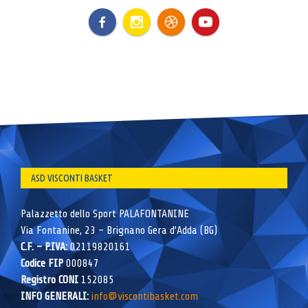
ASD VISCONTI BASKET
Palazzetto dello Sport PALAFONTANINE
Via Fontanine, 23 – Brignano Gera d’Adda (BG)
C.F. – P.IVA:
02119820161
Codice FIP
000847
Registro CONI
152085
INFO GENERALI:
info@viscontibasket.com