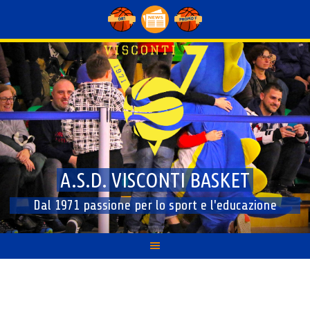
Skip
to
content
A.S.D. VISCONTI BASKET
Dal 1971 passione per lo sport e l'educazione