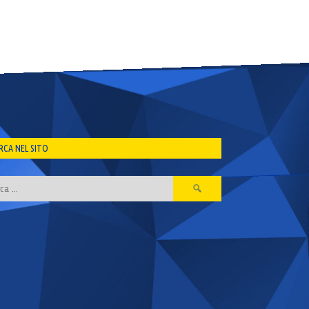
RCA NEL SITO
Ricerca
per: