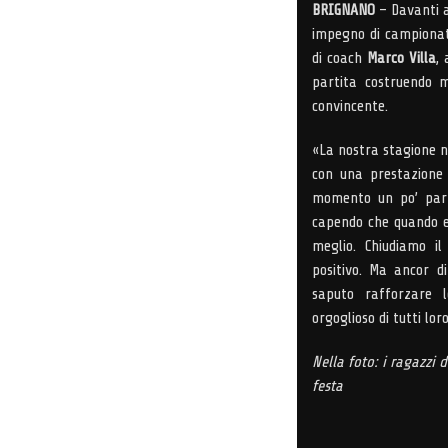
BRIGNANO
– Davanti al
impegno di campionato
di coach
Marco Villa
, 
partita costruendo m
convincente.
«La nostra stagione no
con una prestazione 
momento un po’ part
capendo che quando en
meglio. Chiudiamo i
positivo. Ma ancor d
saputo rafforzare l
orgoglioso di tutti loro
Nella foto: i ragazzi
festa