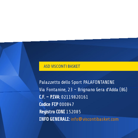
ASD VISCONTI BASKET
Palazzetto dello Sport PALAFONTANINE
Via Fontanine, 23 – Brignano Gera d’Adda (BG)
C.F. – P.IVA:
02119820161
Codice FIP
000847
Registro CONI
152085
INFO GENERALI:
info@viscontibasket.com