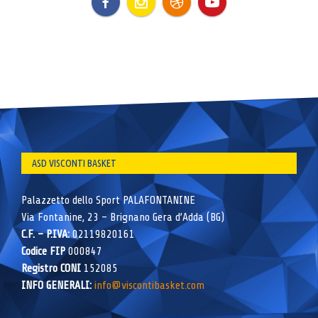
ASD VISCONTI BASKET
Palazzetto dello Sport PALAFONTANINE
Via Fontanine, 23 – Brignano Gera d’Adda (BG)
C.F. – P.IVA:
02119820161
Codice FIP
000847
Registro CONI
152085
INFO GENERALI:
info@viscontibasket.com