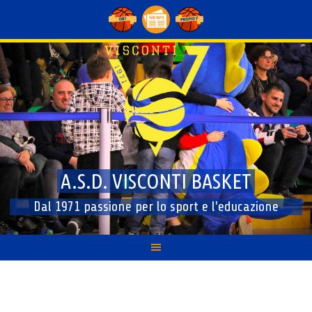
Skip
to
content
A.S.D. VISCONTI BASKET
Dal 1971 passione per lo sport e l'educazione