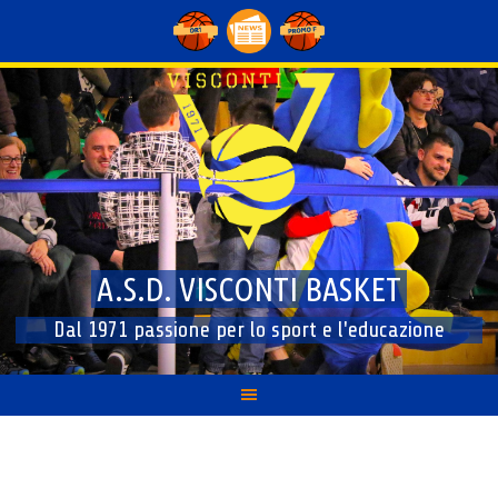
Skip
to
content
A.S.D. VISCONTI BASKET
Dal 1971 passione per lo sport e l'educazione