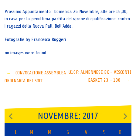
Prossimo Appuntamento: Domenica 26 Novembre, alle ore 16,00,
in casa per la penultima partita del girone di qualificazione, contro
i ragazzi della Nuova Pall. Dell’Adda.
Fotografie by Francesca Ruggeri
no images were found
Post
U16F: ALMENNESE BK – VISCONTI
←
CONVOCAZIONE ASSEMBLEA
BASKET 23 – 100
→
ORDINARIA DEI SOCI
navigation
NOVEMBRE: 2017
L
M
M
G
V
S
D