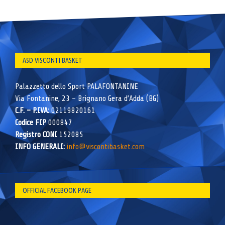
ASD VISCONTI BASKET
Palazzetto dello Sport PALAFONTANINE
Via Fontanine, 23 – Brignano Gera d’Adda (BG)
C.F. – P.IVA:
02119820161
Codice FIP
000847
Registro CONI
152085
INFO GENERALI:
info@viscontibasket.com
OFFICIAL FACEBOOK PAGE