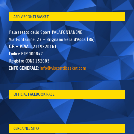
ASD VISCONTI BASKET
Palazzetto dello Sport PALAFONTANINE
Via Fontanine, 23 – Brignano Gera d’Adda (BG)
C.F. – P.IVA:
02119820161
Codice FIP
000847
Registro CONI
152085
INFO GENERALI:
info@viscontibasket.com
OFFICIAL FACEBOOK PAGE
CERCA NEL SITO