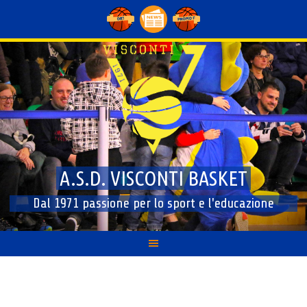
Skip
to
content
A.S.D. VISCONTI BASKET
Dal 1971 passione per lo sport e l'educazione