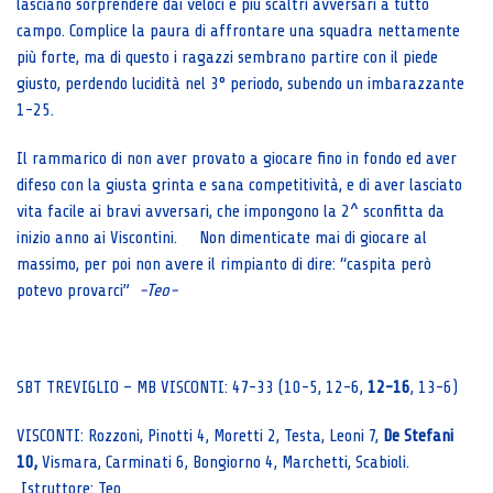
lasciano sorprendere dai veloci e più scaltri avversari a tutto
campo. Complice la paura di affrontare una squadra nettamente
più forte, ma di questo i ragazzi sembrano partire con il piede
giusto, perdendo lucidità nel 3° periodo, subendo un imbarazzante
1-25.
Il rammarico di non aver provato a giocare fino in fondo ed aver
difeso con la giusta grinta e sana competitività, e di aver lasciato
vita facile ai bravi avversari, che impongono la 2^ sconfitta da
inizio anno ai Viscontini. Non dimenticate mai di giocare al
massimo, per poi non avere il rimpianto di dire: “caspita però
potevo provarci”
-Teo-
SBT TREVIGLIO – MB VISCONTI: 47-33 (10-5, 12-6,
12-16
, 13-6)
VISCONTI: Rozzoni, Pinotti 4, Moretti 2, Testa, Leoni 7,
De Stefani
10,
Vismara, Carminati 6, Bongiorno 4, Marchetti, Scabioli.
Istruttore: Teo