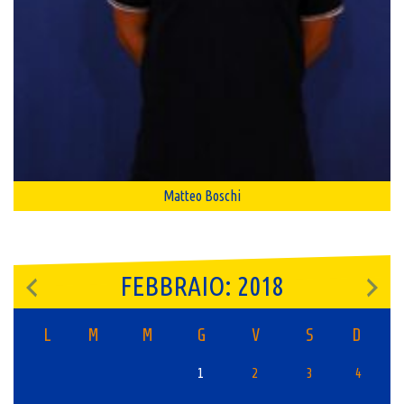
Matteo Boschi
FEBBRAIO: 2018
L
M
M
G
V
S
D
1
2
3
4