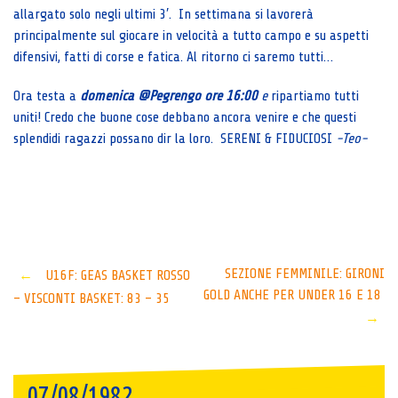
allargato solo negli ultimi 3′. In settimana si lavorerà
principalmente sul giocare in velocità a tutto campo e su aspetti
difensivi, fatti di corse e fatica. Al ritorno ci saremo tutti…
Ora testa a
domenica @Pegrengo ore 16:00
e
ripartiamo tutti
uniti! Credo che buone cose debbano ancora venire e che questi
splendidi ragazzi possano dir la loro. SERENI & FIDUCIOSI
-Teo-
Post
SEZIONE FEMMINILE: GIRONI
←
U16F: GEAS BASKET ROSSO
GOLD ANCHE PER UNDER 16 E 18
– VISCONTI BASKET: 83 – 35
navigation
→
07/08/1982