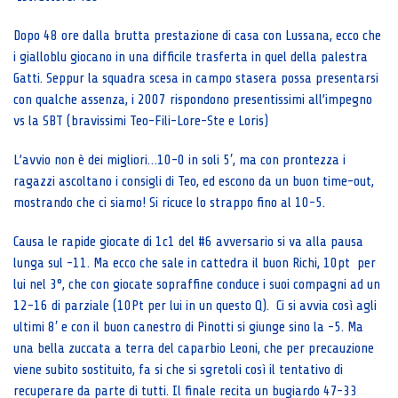
Dopo 48 ore dalla brutta prestazione di casa con Lussana, ecco che
i gialloblu giocano in una difficile trasferta in quel della palestra
Gatti. Seppur la squadra scesa in campo stasera possa presentarsi
con qualche assenza, i 2007 rispondono presentissimi all’impegno
vs la SBT (bravissimi Teo-Fili-Lore-Ste e Loris)
L’avvio non è dei migliori…10-0 in soli 5′, ma con prontezza i
ragazzi ascoltano i consigli di Teo, ed escono da un buon time-out,
mostrando che ci siamo! Si ricuce lo strappo fino al 10-5.
Causa le rapide giocate di 1c1 del #6 avversario si va alla pausa
lunga sul -11. Ma ecco che sale in cattedra il buon Richi, 10pt per
lui nel 3°, che con giocate sopraffine conduce i suoi compagni ad un
12-16 di parziale (10Pt per lui in un questo Q). Ci si avvia così agli
ultimi 8′ e con il buon canestro di Pinotti si giunge sino la -5. Ma
una bella zuccata a terra del caparbio Leoni, che per precauzione
viene subito sostituito, fa si che si sgretoli così il tentativo di
recuperare da parte di tutti. Il finale recita un bugiardo 47-33