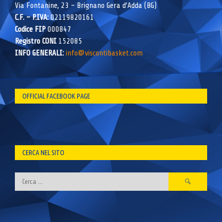
Via Fontanine, 23 – Brignano Gera d’Adda (BG)
C.F. – P.IVA:
02119820161
Codice FIP
000847
Registro CONI
152085
INFO GENERALI:
info@viscontibasket.com
OFFICIAL FACEBOOK PAGE
CERCA NEL SITO
Ricerca
per: