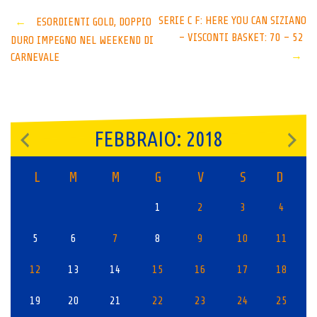
Post
SERIE C F: HERE YOU CAN SIZIANO
←
ESORDIENTI GOLD, DOPPIO
– VISCONTI BASKET: 70 – 52
DURO IMPEGNO NEL WEEKEND DI
navigation
→
CARNEVALE
FEBBRAIO: 2018
L
M
M
G
V
S
D
1
2
3
4
5
6
7
8
9
10
11
12
13
14
15
16
17
18
19
20
21
22
23
24
25