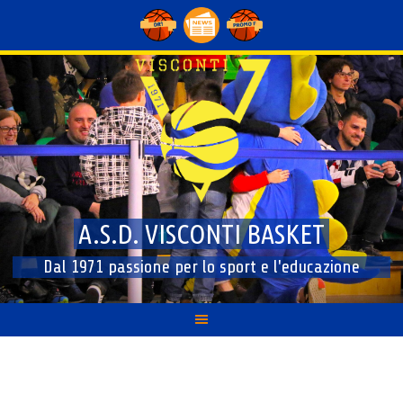
Skip
to
content
A.S.D. VISCONTI BASKET
Dal 1971 passione per lo sport e l'educazione