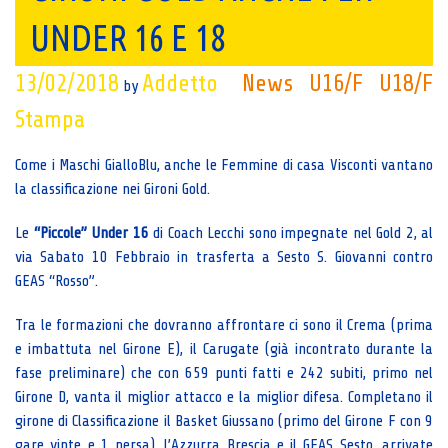
UNDER 16 E 18
13/02/2018
Addetto
News
U16/F
U18/F
by
Stampa
Come i Maschi GialloBlu, anche le Femmine di casa Visconti vantano
la classificazione nei Gironi Gold.
Le
“Piccole” Under 16
di Coach Lecchi sono impegnate nel Gold 2, al
via Sabato 10 Febbraio in trasferta a Sesto S. Giovanni contro
GEAS “Rosso”.
Tra le formazioni che dovranno affrontare ci sono il Crema (prima
e imbattuta nel Girone E), il Carugate (già incontrato durante la
fase preliminare) che con 659 punti fatti e 242 subiti, primo nel
Girone D, vanta il miglior attacco e la miglior difesa. Completano il
girone di Classificazione il Basket Giussano (primo del Girone F con 9
gare vinte e 1 persa), l’Azzurra Brescia e il GEAS Sesto, arrivate