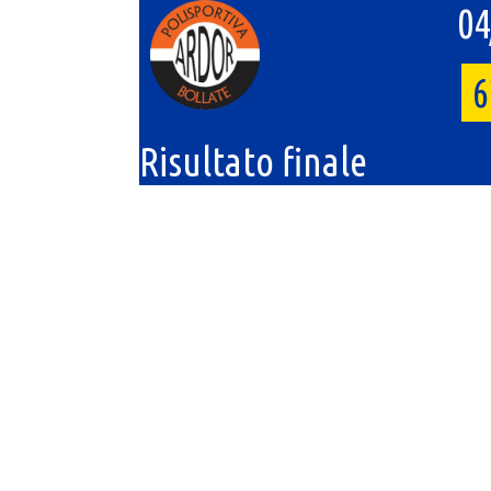
04
6
Risultato finale