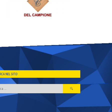
RCA NEL SITO
Ricerca
per: