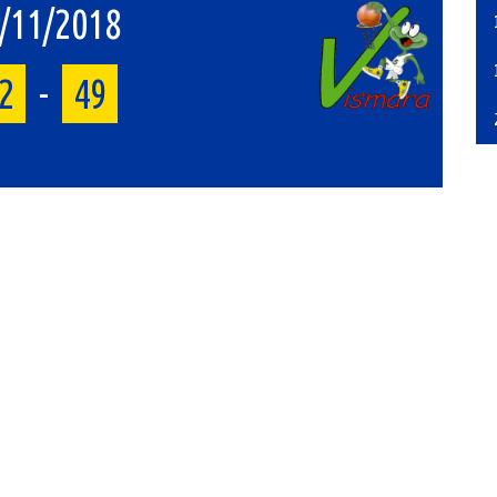
/11/2018
2
-
49