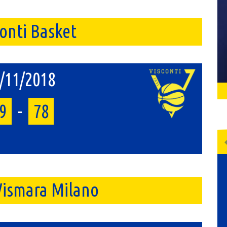
onti Basket
/11/2018
9
-
78
 Vismara Milano