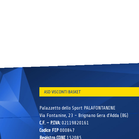
ASD VISCONTI BASKET
Palazzetto dello Sport PALAFONTANINE
Via Fontanine, 23 – Brignano Gera d’Adda (BG)
C.F. – P.IVA:
02119820161
Codice FIP
000847
Registro CONI
152085