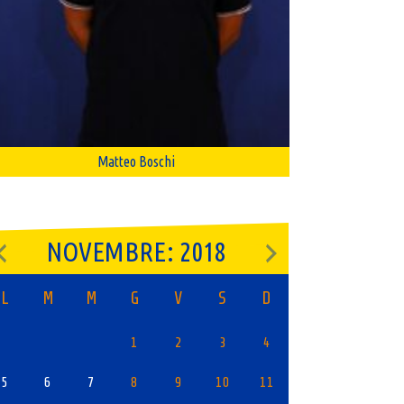
Matteo Boschi
NOVEMBRE: 2018
L
M
M
G
V
S
D
1
2
3
4
5
6
7
8
9
10
11