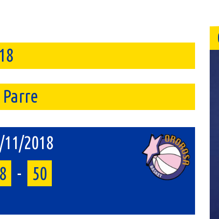
18
 Parre
/11/2018
8
-
50