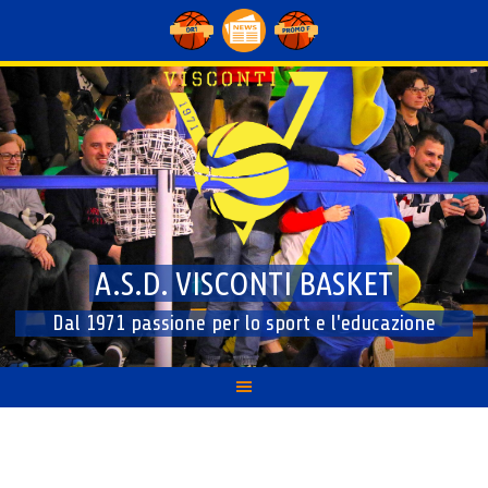
Skip
to
content
A.S.D. VISCONTI BASKET
Dal 1971 passione per lo sport e l'educazione