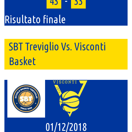
43
-
33
Risultato finale
SBT Treviglio Vs. Visconti
Basket
01/12/2018