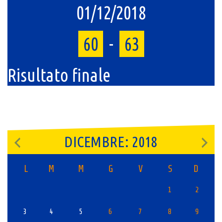
01/12/2018
60
-
63
Risultato finale
DICEMBRE: 2018
L
M
M
G
V
S
D
1
2
3
4
5
6
7
8
9