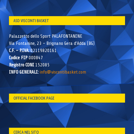
ASD VISCONTI BASKET
Palazzetto dello Sport PALAFONTANINE
Via Fontanine, 23 – Brignano Gera d’Adda (BG)
C.F. – P.IVA:
02119820161
Codice FIP
000847
Registro CONI
152085
INFO GENERALI:
info@viscontibasket.com
OFFICIAL FACEBOOK PAGE
CERCA NEL SITO