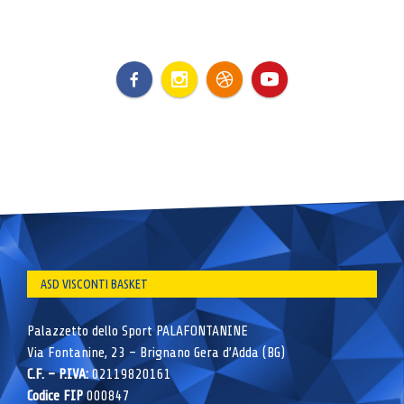
ASD VISCONTI BASKET
Palazzetto dello Sport PALAFONTANINE
Via Fontanine, 23 – Brignano Gera d’Adda (BG)
C.F. – P.IVA:
02119820161
Codice FIP
000847