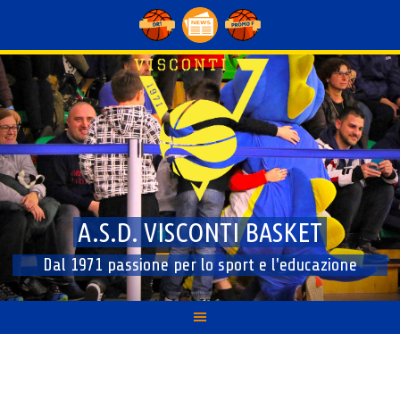
Skip
to
content
A.S.D. VISCONTI BASKET
Dal 1971 passione per lo sport e l'educazione