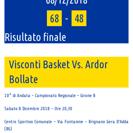
68
-
48
Risultato finale
Visconti Basket Vs. Ardor
Bollate
10^ di Andata – Campionato Regionale – Girone B
Sabato 8 Dicembre 2018 – Ore 20,30
Centro Sportivo Comunale – Via Fontanine – Brignano Gera D’Adda
(BG)