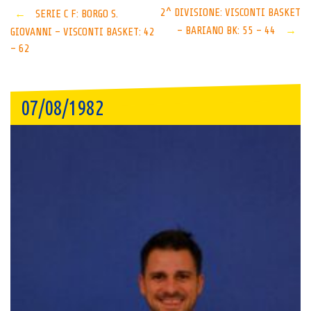
Post
2^ DIVISIONE: VISCONTI BASKET
←
SERIE C F: BORGO S.
– BARIANO BK: 55 – 44
→
GIOVANNI – VISCONTI BASKET: 42
navigation
– 62
07/08/1982