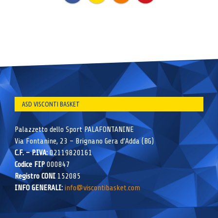
ASD VISCONTI BASKET
Palazzetto dello Sport PALAFONTANINE
Via Fontanine, 23 – Brignano Gera d’Adda (BG)
C.F. – P.IVA:
02119820161
Codice FIP
000847
Registro CONI
152085
INFO GENERALI:
info@viscontibasket.com