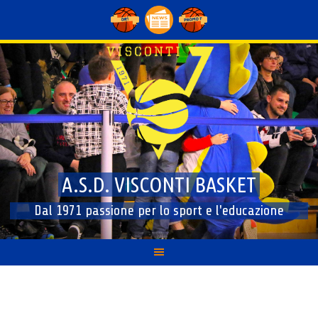
Skip
to
content
A.S.D. VISCONTI BASKET
Dal 1971 passione per lo sport e l'educazione