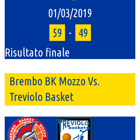
01/03/2019
59
-
49
Risultato finale
Brembo BK Mozzo Vs.
Treviolo Basket