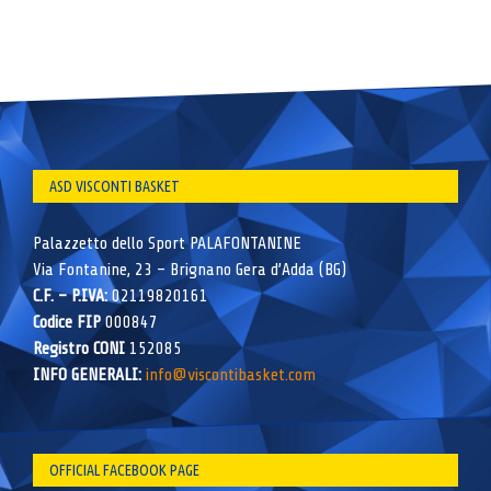
ASD VISCONTI BASKET
Palazzetto dello Sport PALAFONTANINE
Via Fontanine, 23 – Brignano Gera d’Adda (BG)
C.F. – P.IVA:
02119820161
Codice FIP
000847
Registro CONI
152085
INFO GENERALI:
info@viscontibasket.com
OFFICIAL FACEBOOK PAGE