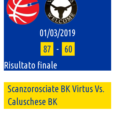
01/03/2019
87
-
60
Risultato finale
Scanzorosciate BK Virtus Vs.
Caluschese BK