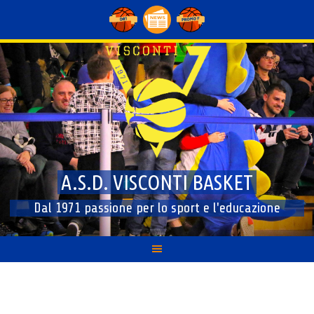
Skip
to
content
A.S.D. VISCONTI BASKET
Dal 1971 passione per lo sport e l'educazione