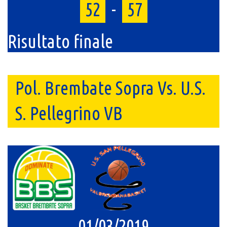
52
-
57
Risultato finale
Pol. Brembate Sopra Vs. U.S.
S. Pellegrino VB
01/03/2019