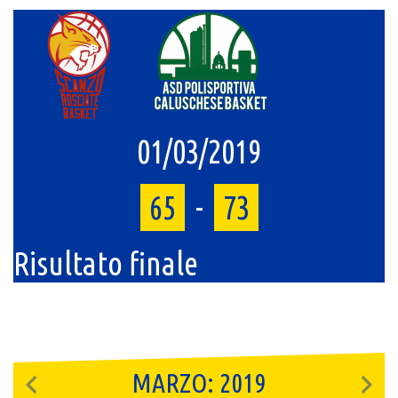
01/03/2019
65
-
73
Risultato finale
MARZO: 2019