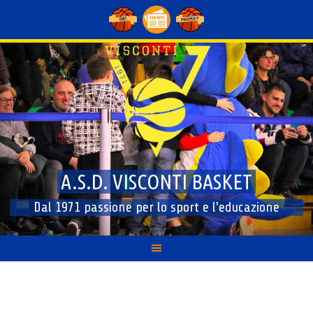
Skip
to
content
A.S.D. VISCONTI BASKET
Dal 1971 passione per lo sport e l'educazione