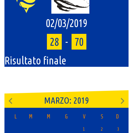
02/03/2019
28
-
70
Risultato finale
MARZO: 2019
L
M
M
G
V
S
D
1
2
3