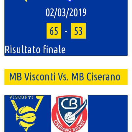
02/03/2019
65
-
53
Risultato finale
MB Visconti Vs. MB Ciserano