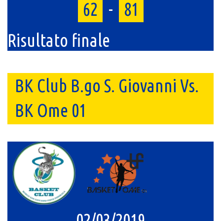
62
-
81
Risultato finale
BK Club B.go S. Giovanni Vs.
BK Ome 01
02/03/2019