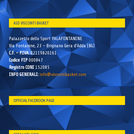
ASD VISCONTI BASKET
Palazzetto dello Sport PALAFONTANINE
Via Fontanine, 23 – Brignano Gera d’Adda (BG)
C.F. – P.IVA:
02119820161
Codice FIP
000847
Registro CONI
152085
INFO GENERALI:
info@viscontibasket.com
OFFICIAL FACEBOOK PAGE