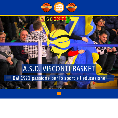
Skip
to
content
A.S.D. VISCONTI BASKET
Dal 1971 passione per lo sport e l'educazione