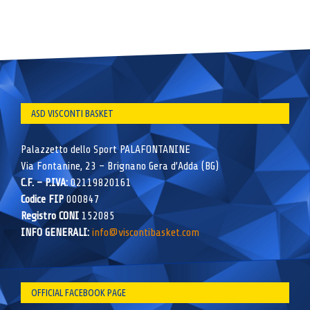
ASD VISCONTI BASKET
Palazzetto dello Sport PALAFONTANINE
Via Fontanine, 23 – Brignano Gera d’Adda (BG)
C.F. – P.IVA:
02119820161
Codice FIP
000847
Registro CONI
152085
INFO GENERALI:
info@viscontibasket.com
OFFICIAL FACEBOOK PAGE