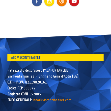
ASD VISCONTI BASKET
Palazzetto dello Sport PALAFONTANINE
Via Fontanine, 23 – Brignano Gera d’Adda (BG)
C.F. – P.IVA:
02119820161
Codice FIP
000847
Registro CONI
152085
INFO GENERALI:
info@viscontibasket.com