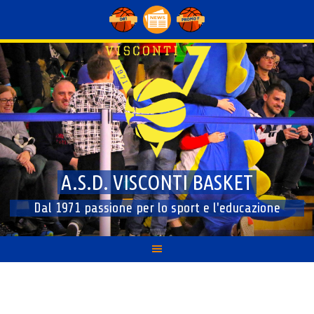
Skip
to
content
A.S.D. VISCONTI BASKET
Dal 1971 passione per lo sport e l'educazione