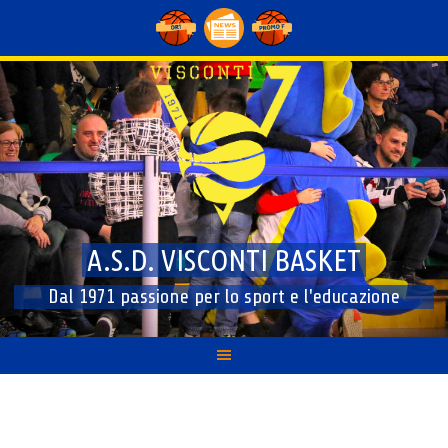
Skip
to
content
A.S.D. VISCONTI BASKET
Dal 1971 passione per lo sport e l'educazione