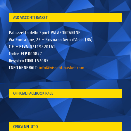
ASD VISCONTI BASKET
Palazzetto dello Sport PALAFONTANINE
Via Fontanine, 23 – Brignano Gera d’Adda (BG)
C.F. – P.IVA:
02119820161
Codice FIP
000847
Registro CONI
152085
INFO GENERALI:
info@viscontibasket.com
OFFICIAL FACEBOOK PAGE
CERCA NEL SITO