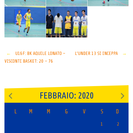
Post
←
U16F: BK AQUILE LONATO –
L’UNDER 13 SI INCEPPA
→
VISCONTI BASKET: 20 – 76
navigation
FEBBRAIO: 2020
L
M
M
G
V
S
D
1
2