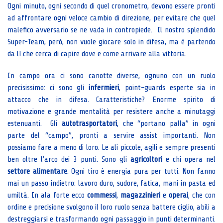
Ogni minuto, ogni secondo di quel cronometro, devono essere pronti
ad affrontare ogni veloce cambio di direzione, per evitare che quel
malefico avversario se ne vada in contropiede. Il nostro splendido
Super-Team, però, non vuole giocare solo in difesa, ma è partendo
da lì che cerca di capire dove e come arrivare alla vittoria.
In campo ora ci sono canotte diverse, ognuno con un ruolo
precisissimo: ci sono gli
infermieri
, point-guards esperte sia in
attacco che in difesa. Caratteristiche? Enorme spirito di
motivazione e grande mentalità per resistere anche a minutaggi
estenuanti. Gli
autotrasportatori
, che “portano palla” in ogni
parte del “campo”, pronti a servire assist importanti. Non
possiamo fare a meno di loro. Le ali piccole, agili e sempre presenti
ben oltre l’arco dei 3 punti. Sono gli
agricoltori
e chi opera nel
settore alimentare
. Ogni tiro è energia pura per tutti. Non fanno
mai un passo indietro: lavoro duro, sudore, fatica, mani in pasta ed
umiltà. In ala forte ecco
commessi
,
magazzinieri
e
operai
, che con
ordine e precisione svolgono il loro ruolo senza battere ciglio, abili a
destreggiarsi e trasformando ogni passaggio in punti determinanti.