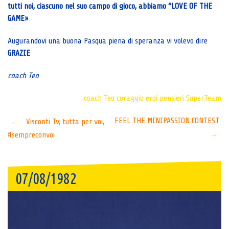
tutti noi, ciascuno nel suo campo di gioco, abbiamo “LOVE OF THE
GAME»
Augurandovi una buona Pasqua piena di speranza vi volevo dire
GRAZIE
coach Teo
coach Teo
coraggio
eroi
pensieri
SuperTeam
Post
FEEL THE MINIPASSION CONTEST
←
Visconti Tv, tutta per voi,
→
#sempreconvoi
navigation
07/08/1982