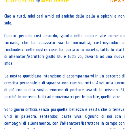
08/04/2020
Webmaster
News
by
Ciao a tutti, miei cari amici ed amiche della palla a spicchi e non
solo.
Questo periodo così assurdo, giunto nelle nostre vite come un
tornado, che ha spazzato via la normalità, costringendoci a
rinchiuderci nelle nostre case, ha portato la società, tutto lo staff
di allenatori/istruttori giallo blu e tutti voi, davanti ad una nuova
sfida.
La nostra quotidiana intenzione di accompagnarvi in un percorso di
crescita personale e di squadra non cambia rotta. Anzi: urla ancor
di più con quella voglia enorme di portare avanti la mission. Sì,
perché torneremo tutti ad emozionarci per le partite, quelle vere.
Sono giorni difficili, senza più quella bellezza e realtà che ci teneva
uniti in palestra, sentendoci parte viva. Ognuno di noi con i
compagni di allenamento, con l’allenatore/istruttore in campo con