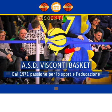
Skip
to
content
A.S.D. VISCONTI BASKET
Dal 1971 passione per lo sport e l'educazione