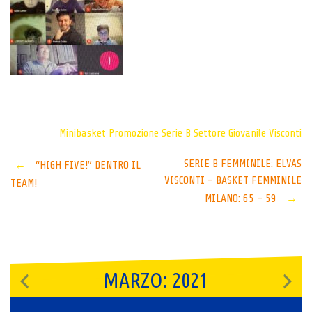
Minibasket
Promozione
Serie B
Settore Giovanile
Visconti
Post
SERIE B FEMMINILE: ELVAS
←
“HIGH FIVE!” DENTRO IL
VISCONTI – BASKET FEMMINILE
TEAM!
navigation
MILANO: 65 – 59
→
MARZO: 2021