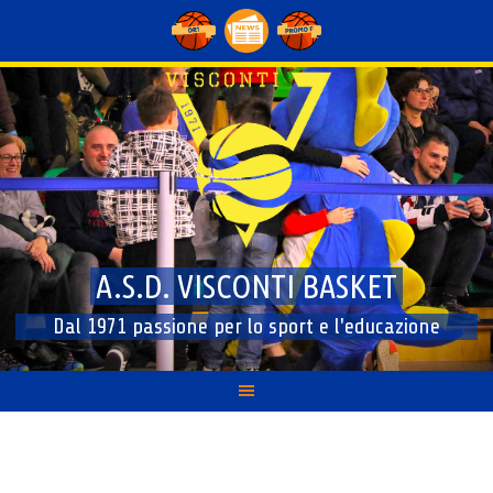
Skip
to
content
A.S.D. VISCONTI BASKET
Dal 1971 passione per lo sport e l'educazione