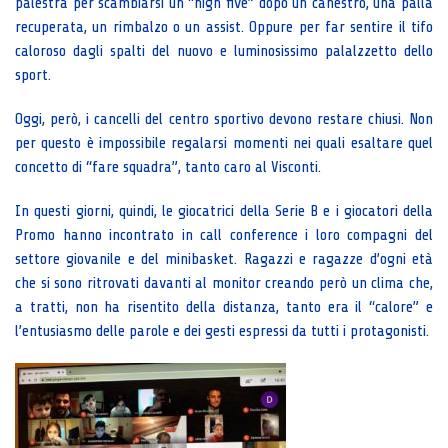
palestra per scambiarsi un “high five” dopo un canestro, una palla
recuperata, un rimbalzo o un assist. Oppure per far sentire il tifo
caloroso dagli spalti del nuovo e luminosissimo palalzzetto dello
sport.
Oggi, però, i cancelli del centro sportivo devono restare chiusi. Non
per questo è impossibile regalarsi momenti nei quali esaltare quel
concetto di “fare squadra”, tanto caro al Visconti.
In questi giorni, quindi, le giocatrici della Serie B e i giocatori della
Promo hanno incontrato in call conference i loro compagni del
settore giovanile e del minibasket. Ragazzi e ragazze d’ogni età
che si sono ritrovati davanti al monitor creando però un clima che,
a tratti, non ha risentito della distanza, tanto era il “calore” e
l’entusiasmo delle parole e dei gesti espressi da tutti i protagonisti.