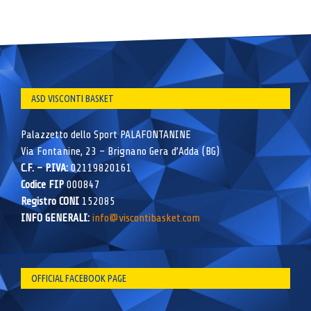
ASD VISCONTI BASKET
Palazzetto dello Sport PALAFONTANINE
Via Fontanine, 23 – Brignano Gera d’Adda (BG)
C.F. – P.IVA:
02119820161
Codice FIP
000847
Registro CONI
152085
INFO GENERALI:
info@viscontibasket.com
OFFICIAL FACEBOOK PAGE