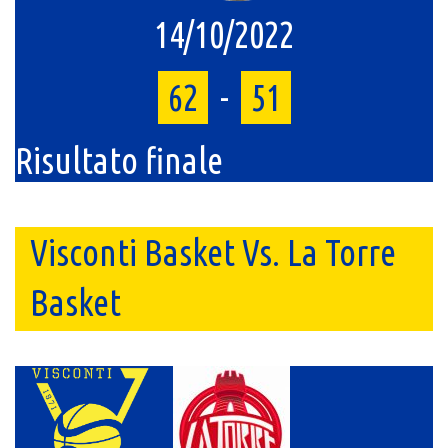
14/10/2022
62
-
51
Risultato finale
Visconti Basket Vs. La Torre
Basket