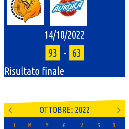
14/10/2022
93
-
63
Risultato finale
OTTOBRE: 2022
L
M
M
G
V
S
D