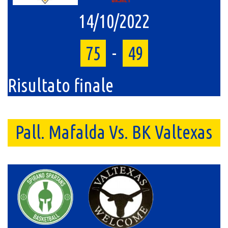
14/10/2022
75
-
49
Risultato finale
Pall. Mafalda Vs. BK Valtexas