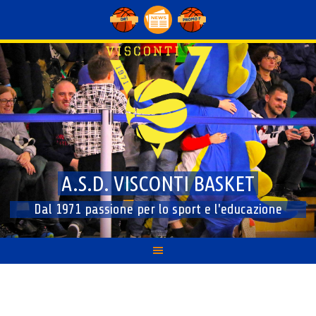
Skip
to
content
A.S.D. VISCONTI BASKET
Dal 1971 passione per lo sport e l'educazione