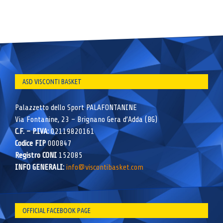
ASD VISCONTI BASKET
Palazzetto dello Sport PALAFONTANINE
Via Fontanine, 23 – Brignano Gera d’Adda (BG)
C.F. – P.IVA:
02119820161
Codice FIP
000847
Registro CONI
152085
INFO GENERALI:
info@viscontibasket.com
OFFICIAL FACEBOOK PAGE