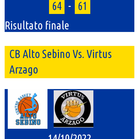
64
-
61
Risultato finale
CB Alto Sebino Vs. Virtus
Arzago
14/10/2022