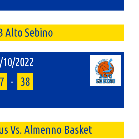
B Alto Sebino
/10/2022
7
-
38
tus Vs. Almenno Basket