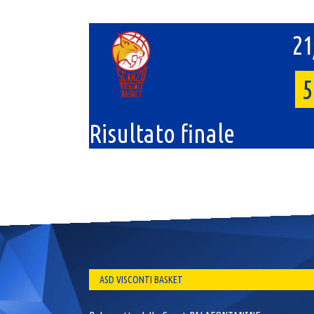
21
5
Risultato finale
ASD VISCONTI BASKET