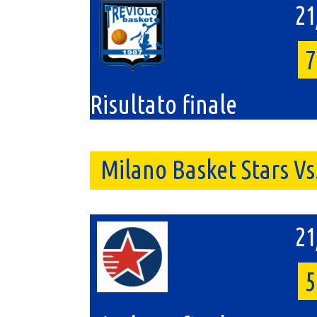
21
7
Risultato finale
Milano Basket Stars V
21
5