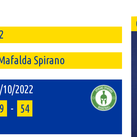
2
 Mafalda Spirano
/10/2022
9
-
54