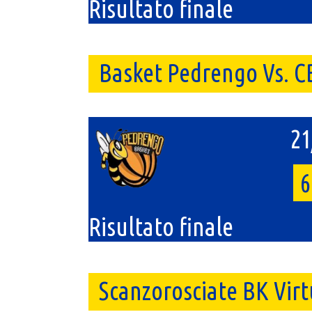
Risultato finale
Basket Pedrengo Vs. C
21
6
Risultato finale
Scanzorosciate BK Vir