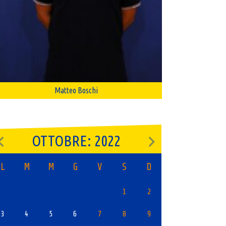
Matteo Boschi
OTTOBRE: 2022
L
M
M
G
V
S
D
1
2
3
4
5
6
7
8
9