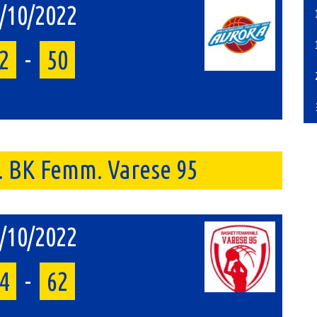
/10/2022
2
-
50
s. BK Femm. Varese 95
/10/2022
4
-
62