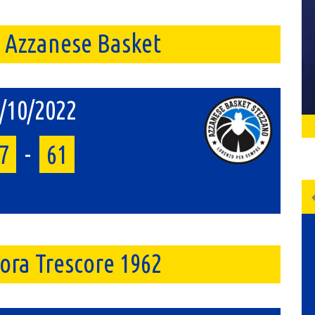
. Azzanese Basket
/10/2022
7
-
61
rora Trescore 1962