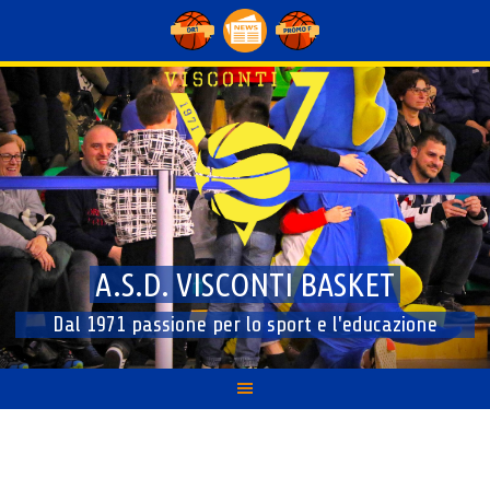
Skip
to
content
A.S.D. VISCONTI BASKET
Dal 1971 passione per lo sport e l'educazione