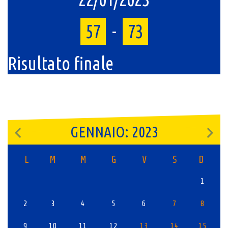
57
-
73
Risultato finale
GENNAIO: 2023
L
M
M
G
V
S
D
1
2
3
4
5
6
7
8
9
10
11
12
13
14
15