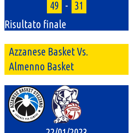
49
-
31
Risultato finale
Azzanese Basket Vs.
Almenno Basket
22/01/2023