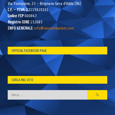
Via Fontanine, 23 – Brignano Gera d’Adda (BG)
C.F. – P.IVA:
02119820161
Codice FIP
000847
Registro CONI
152085
INFO GENERALI:
info@viscontibasket.com
OFFICIAL FACEBOOK PAGE
CERCA NEL SITO
Ricerca
per: