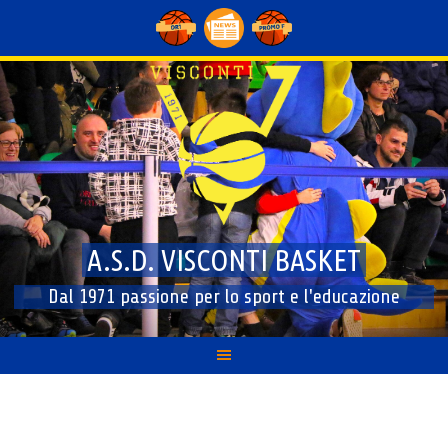
Skip
to
content
A.S.D. VISCONTI BASKET
Dal 1971 passione per lo sport e l'educazione