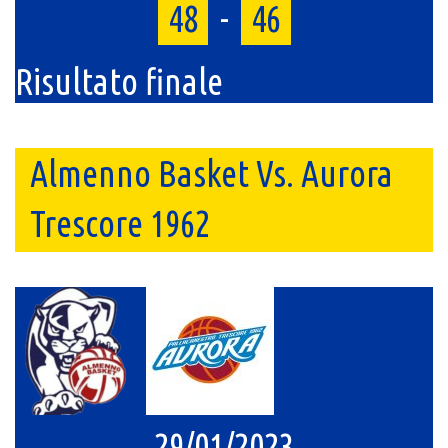
48
-
46
Risultato finale
Almenno Basket Vs. Aurora
Trescore 1962
29/01/2023