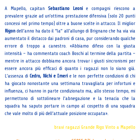
A Mapello, capitan
Sebastiano Leoni
e compagni riescono a
prevalere grazie ad un’ottima prestazione difensiva (solo 20 punti
concessi nel primo tempo) oltre a buone scelte in attacco. Il miglior
Rigon
dell’anno ha dato il “la” all’allungo di Brignano che ha via via
aumentato il distacco dai padroni di casa, pur considerando qualche
errore di troppo a canestro. «Abbiamo difeso con la giusta
intensità – ha commentato coach Boschi al termine della partita –
mentre in attacco dobbiamo ancora trovar i giusti sincronismi per
essere ancora più efficaci di quanto i ragazzi non lo siano già.
L’assenza di
Cedro, Nichi e Imeri
e le non perfette condizioni di chi
ha giocato nonostante una settimana travagliata per infortuni e
influenza, ci hanno in parte condizionato ma, allo stesso tempo, mi
permettono di sottolineare l’abnegazione e la tenacia che la
squadra ha saputo portare in campo al cospetto di una squadra
che vale molto di più dell’attuale posizione occupata».
bravi ragazzi
Grande Rigo
Vinto a Mapello