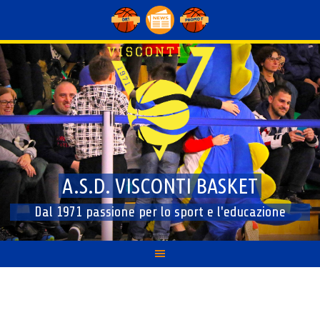
Skip
to
content
A.S.D. VISCONTI BASKET
Dal 1971 passione per lo sport e l'educazione