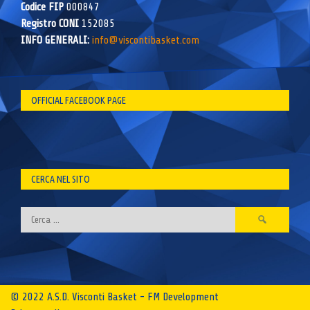
Codice FIP
000847
Registro CONI
152085
INFO GENERALI:
info@viscontibasket.com
OFFICIAL FACEBOOK PAGE
CERCA NEL SITO
Ricerca
per:
© 2022 A.S.D. Visconti Basket - FM Development