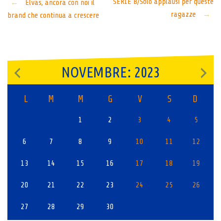
Post
SERIE B/Solo applausi per queste
←
Elvas, ancora con noi il
ragazze
→
brand che continua a crescere
navigation
NOVEMBRE: 2023
L
M
M
G
V
S
D
1
2
3
4
5
6
7
8
9
10
11
12
13
14
15
16
17
18
19
20
21
22
23
24
25
26
27
28
29
30