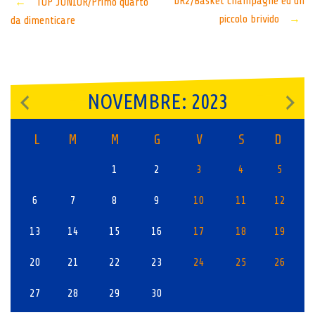
Post
DR2/Basket champagne ed un
←
TOP JUNIOR/Primo quarto
piccolo brivido
→
da dimenticare
navigation
NOVEMBRE: 2023
L
M
M
G
V
S
D
1
2
3
4
5
6
7
8
9
10
11
12
13
14
15
16
17
18
19
20
21
22
23
24
25
26
27
28
29
30