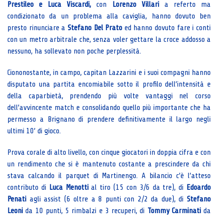
Prestileo e Luca Viscardi,
con
Lorenzo Villari
a referto ma
condizionato da un problema alla caviglia, hanno dovuto ben
presto rinunciare a
Stefano Del Prato
ed hanno dovuto fare i conti
con un metro arbitrale che, senza voler gettare la croce addosso a
nessuno, ha sollevato non poche perplessità.
Ciononostante, in campo, capitan Lazzarini e i suoi compagni hanno
disputato una partita encomiabile sotto il profilo dell’intensità e
della caparbietà, prendendo più volte vantaggi nel corso
dell’avvincente match e consolidando quello più importante che ha
permesso a Brignano di prendere definitivamente il largo negli
ultimi 10’ di gioco.
Prova corale di alto livello, con cinque giocatori in doppia cifra e con
un rendimento che si è mantenuto costante a prescindere da chi
stava calcando il parquet di Martinengo. A bilancio c’è l’atteso
contributo di
Luca Menotti
al tiro (15 con 3/6 da tre), di
Edoardo
Penati
agli assist (6 oltre a 8 punti con 2/2 da due), di
Stefano
Leoni
da 10 punti, 5 rimbalzi e 3 recuperi, di
Tommy Carminati
da