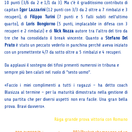
10 punti (3/6 da 2 e 1/1 da 3). Ma c’è il graditissimo contributo di
capitan
Igor Lazzarini
(12 punti con 3/3 da 2 oltre a 7 rimbalzi e 3
recuperi), di
Filippo Turini
(7 punti e 5 falli subiti nell’ultimo
quarto), di
Loris Bongiorno
(5 punti, implacabile in difesa con 3
recuperi e 2 rimbalzi) e di
Nick Nozza
autore tra l’altro del tiro da
tre che ha consolidato il break vincente. Quanto a
Stefano Del
Prato
è stato un peccato vederlo in panchina perché aveva iniziato
con un promettente 4/7 da sotto oltre a 5 rimbalzi e 4 recuperi.
Da applausi il sostegno dei tifosi presenti numerosi in tribuna e
sempre più ben calati nel ruolo di “sesto uomo”.
«Faccio i miei complimenti a tutti i ragazzi – ha detto coach
Blasizza al termine – per la maturità dimostrata nella gestione di
una partita che per diversi aspetti non era facile. Una gran bella
prova. Bravi davvero».
Ràga grande prova
vittoria con Romano