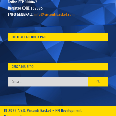
Codice FIP
000847
Registro CONI
152085
INFO GENERALI:
info@viscontibasket.com
OFFICIAL FACEBOOK PAGE
CERCA NEL SITO
Ricerca
per:
© 2022 A.S.D. Visconti Basket - FM Development