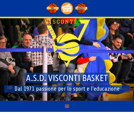
Skip
to
content
A.S.D. VISCONTI BASKET
Dal 1971 passione per lo sport e l'educazione