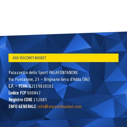
ASD VISCONTI BASKET
Palazzetto dello Sport PALAFONTANINE
Via Fontanine, 23 – Brignano Gera d’Adda (BG)
C.F. – P.IVA:
02119820161
Codice FIP
000847
Registro CONI
152085
INFO GENERALI:
info@viscontibasket.com