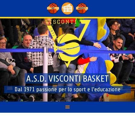
Skip
to
content
A.S.D. VISCONTI BASKET
Dal 1971 passione per lo sport e l'educazione