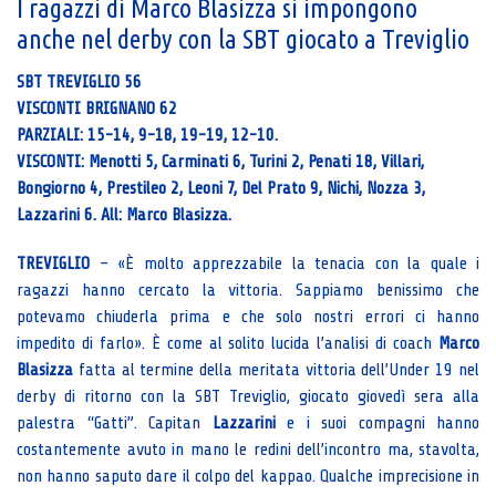
I ragazzi di Marco Blasizza si impongono
anche nel derby con la SBT giocato a Treviglio
SBT TREVIGLIO 56
VISCONTI BRIGNANO 62
PARZIALI: 15-14, 9-18, 19-19, 12-10.
VISCONTI: Menotti 5, Carminati 6, Turini 2, Penati 18, Villari,
Bongiorno 4, Prestileo 2, Leoni 7, Del Prato 9, Nichi, Nozza 3,
Lazzarini 6. All: Marco Blasizza.
TREVIGLIO
– «È molto apprezzabile la tenacia con la quale i
ragazzi hanno cercato la vittoria. Sappiamo benissimo che
potevamo chiuderla prima e che solo nostri errori ci hanno
impedito di farlo». È come al solito lucida l’analisi di coach
Marco
Blasizza
fatta al termine della meritata vittoria dell’Under 19 nel
derby di ritorno con la SBT Treviglio, giocato giovedì sera alla
palestra “Gatti”. Capitan
Lazzarini
e i suoi compagni hanno
costantemente avuto in mano le redini dell’incontro ma, stavolta,
non hanno saputo dare il colpo del kappao. Qualche imprecisione in