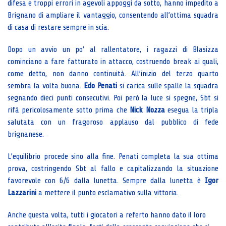
difesa e troppi errori in agevoli appoggi da sotto, hanno impedito a
Brignano di ampliare il vantaggio, consentendo all’ottima squadra
di casa di restare sempre in scia.
Dopo un avvio un po’ al rallentatore, i ragazzi di Blasizza
cominciano a fare fatturato in attacco, costruendo break ai quali,
come detto, non danno continuità. All’inizio del terzo quarto
sembra la volta buona.
Edo Penati
si carica sulle spalle la squadra
segnando dieci punti consecutivi. Poi però la luce si spegne, Sbt si
rifà pericolosamente sotto prima che
Nick Nozza
esegua la tripla
salutata con un fragoroso applauso dal pubblico di fede
brignanese.
L’equilibrio procede sino alla fine. Penati completa la sua ottima
prova, costringendo Sbt al fallo e capitalizzando la situazione
favorevole con 6/6 dalla lunetta. Sempre dalla lunetta è
Igor
Lazzarini
a mettere il punto esclamativo sulla vittoria.
Anche questa volta, tutti i giocatori a referto hanno dato il loro