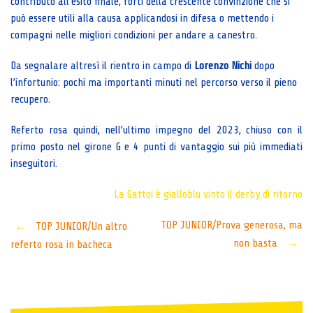
contributo all’esito finale, forti della crescente convinzione che si
può essere utili alla causa applicandosi in difesa o mettendo i
compagni nelle migliori condizioni per andare a canestro.
Da segnalare altresì il rientro in campo di
Lorenzo Nichi
dopo
l’infortunio: pochi ma importanti minuti nel percorso verso il pieno
recupero.
Referto rosa quindi, nell’ultimo impegno del 2023, chiuso con il
primo posto nel girone G e 4 punti di vantaggio sui più immediati
inseguitori.
La Gattoi è gialloblu
vinto il derby di ritorno
Post
TOP JUNIOR/Prova generosa, ma
←
TOP JUNIOR/Un altro
non basta
→
referto rosa in bacheca
navigation