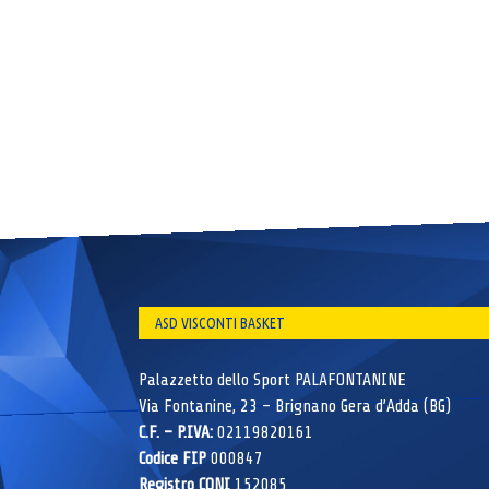
ASD VISCONTI BASKET
Palazzetto dello Sport PALAFONTANINE
Via Fontanine, 23 – Brignano Gera d’Adda (BG)
C.F. – P.IVA:
02119820161
Codice FIP
000847
Registro CONI
152085