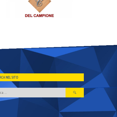
RCA NEL SITO
Ricerca
per: