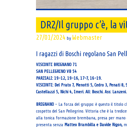
DR2/Il gruppo c’è, la 
27/01/2024
Webmaster
by
I ragazzi di Boschi regolano San Pe
VISCONTI BRIGNANO 71
SAN PELLEGRINO VB 54
PARZIALI: 19-12, 19-16, 17-7, 16-19.
VISCONTI: Del Prato 7, Menotti 5, Cedro 3, Penati 8, S
Castellazzi 5, Nichi 4, Imeri. All: Boschi. Ass: Lanzeni
BRIGNANO
– La forza del gruppo: è questo il titolo 
cospetto del San Pellegrino. Vittoria che è la tredic
alla tonica formazione brembana, presa per mano 
presenta senza
Matteo Brambilla e Davide Rigon,
me