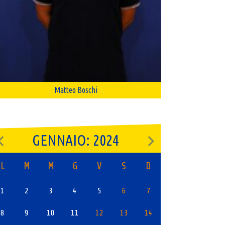
Matteo Boschi
GENNAIO: 2024
L
M
M
G
V
S
D
1
2
3
4
5
6
7
8
9
10
11
12
13
14