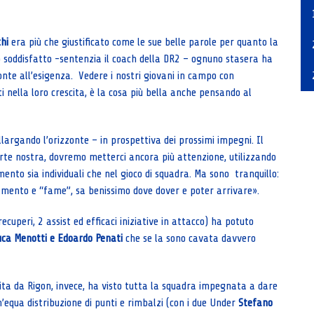
hi
era più che giustificato come le sue belle parole per quanto la
soddisfatto -sentenzia il coach della DR2 – ognuno stasera ha
ronte all’esigenza. Vedere i nostri giovani in campo con
i nella loro crescita, è la cosa più bella anche pensando al
argando l’orizzonte – in prospettiva dei prossimi impegni. Il
arte nostra, dovremo metterci ancora più attenzione, utilizzando
nto sia individuali che nel gioco di squadra. Ma sono tranquillo:
mento e “fame”, sa benissimo dove dover e poter arrivare».
ecuperi, 2 assist ed efficaci iniziative in attacco) ha potuto
uca Menotti e Edoardo Penati
che se la sono cavata davvero
ita da Rigon, invece, ha visto tutta la squadra impegnata a dare
 un’equa distribuzione di punti e rimbalzi (con i due Under
Stefano