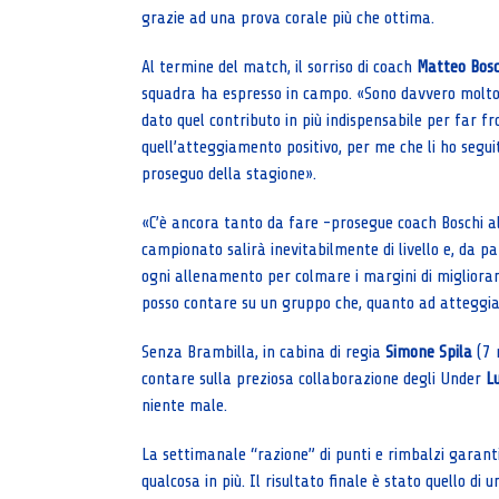
grazie ad una prova corale più che ottima.
Al termine del match, il sorriso di coach
Matteo Bosc
squadra ha espresso in campo. «Sono davvero molto 
dato quel contributo in più indispensabile per far f
quell’atteggiamento positivo, per me che li ho seguit
proseguo della stagione».
«C’è ancora tanto da fare -prosegue coach Boschi all
campionato salirà inevitabilmente di livello e, da p
ogni allenamento per colmare i margini di migliorame
posso contare su un gruppo che, quanto ad atteggia
Senza Brambilla, in cabina di regia
Simone Spila
(7 r
contare sulla preziosa collaborazione degli Under
L
niente male.
La settimanale “razione” di punti e rimbalzi garant
qualcosa in più. Il risultato finale è stato quello di