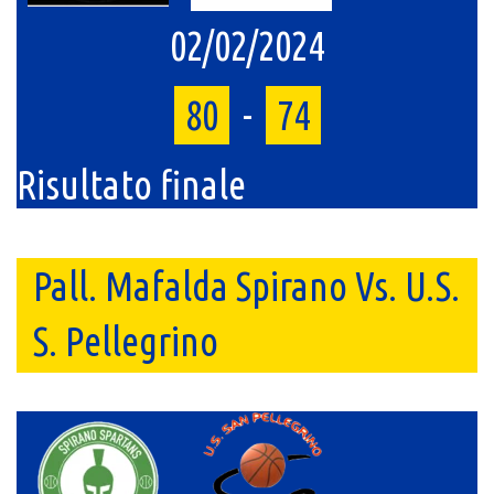
02/02/2024
80
-
74
Risultato finale
Pall. Mafalda Spirano Vs. U.S.
S. Pellegrino