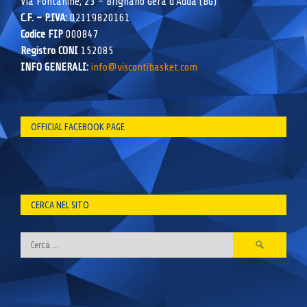
Via Fontanine, 23 – Brignano Gera d’Adda (BG)
C.F. – P.IVA:
02119820161
Codice FIP
000847
Registro CONI
152085
INFO GENERALI:
info@viscontibasket.com
OFFICIAL FACEBOOK PAGE
CERCA NEL SITO
Ricerca
per: