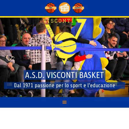
Skip
to
content
A.S.D. VISCONTI BASKET
Dal 1971 passione per lo sport e l'educazione