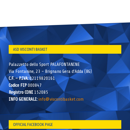
ASD VISCONTI BASKET
Palazzetto dello Sport PALAFONTANINE
Via Fontanine, 23 – Brignano Gera d’Adda (BG)
C.F. – P.IVA:
02119820161
Codice FIP
000847
Registro CONI
152085
INFO GENERALI:
info@viscontibasket.com
OFFICIAL FACEBOOK PAGE