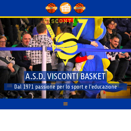
Skip
to
content
A.S.D. VISCONTI BASKET
Dal 1971 passione per lo sport e l'educazione