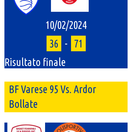
10/02/2024
36
-
71
Risultato finale
BF Varese 95 Vs. Ardor
Bollate