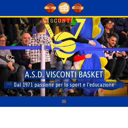
Skip
to
content
A.S.D. VISCONTI BASKET
Dal 1971 passione per lo sport e l'educazione