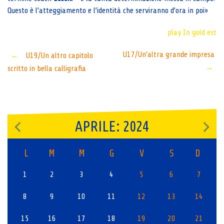
Questo è l’atteggiamento e l’identità che serviranno d’ora in poi»
play In gold est
Post
U17/Un’altra grande impresa
←
U19/Un altro capitolo
→
scritto in bella calligrafia
navigation
APRILE: 2024
L
M
M
G
V
S
D
1
2
3
4
5
6
7
8
9
10
11
12
13
14
15
16
17
18
19
20
21