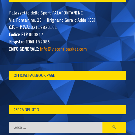
Palazzetto dello Sport PALAFONTANINE
Via Fontanine, 23 – Brignano Gera d’Adda (BG)
C.F. – P.IVA:
02119820161
Codice FIP
000847
Registro CONI
152085
INFO GENERALI:
info@viscontibasket.com
OFFICIAL FACEBOOK PAGE
CERCA NEL SITO
Ricerca
per: