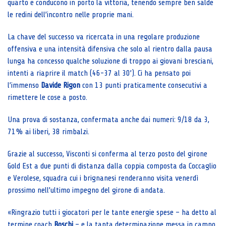
quarto e conducono in porto la vittoria, tenendo sempre ben salde
le redini dell’incontro nelle proprie mani.
La chave del successo va ricercata in una regolare produzione
offensiva e una intensità difensiva che solo al rientro dalla pausa
lunga ha concesso qualche soluzione di troppo ai giovani bresciani,
intenti a riaprire il match (46-37 al 30’). Ci ha pensato poi
l’immenso
Davide Rigon
con 13 punti praticamente consecutivi a
rimettere le cose a posto.
Una prova di sostanza, confermata anche dai numeri: 9/18 da 3,
71% ai liberi, 38 rimbalzi.
Grazie al successo, Visconti si conferma al terzo posto del girone
Gold Est a due punti di distanza dalla coppia composta da Coccaglio
e Verolese, squadra cui i brignanesi renderanno visita venerdì
prossimo nell’ultimo impegno del girone di andata.
«Ringrazio tutti i giocatori per le tante energie spese – ha detto al
termine coach
Boschi
– e la tanta determinazione messa in campo.