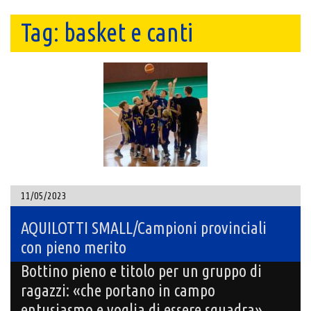
Tag:
basket e canti
11/05/2023
AQUILOTTI SMALL/Campioni provinciali
con pieno merito
Bottino pieno e titolo per un gruppo di
ragazzi: «che portano in campo
entusiasmo e voglia di essere squadra»