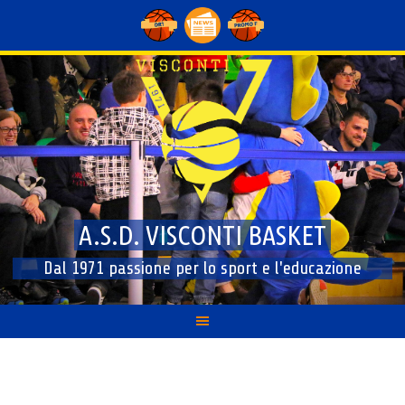
Skip
to
content
A.S.D. VISCONTI BASKET
Dal 1971 passione per lo sport e l'educazione