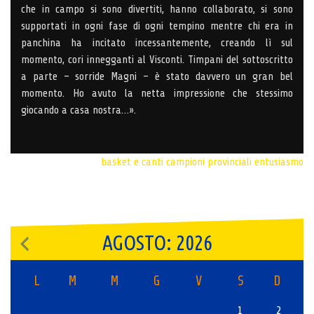
che in campo si sono divertiti, hanno collaborato, si sono
supportati in ogni fase di ogni tempino mentre chi era in
panchina ha incitato incessantemente, creando lì sul
momento, cori innegganti al Visconti. Timpani del sottoscritto
a parte – sorride Magni – è stato davvero un gran bel
momento. Ho avuto la netta impressione che stessimo
giocando a casa nostra…».
basket e canti
campioni provinciali
entusiasmo
AGOSTO: 2026
L
M
M
G
V
S
D
1
2