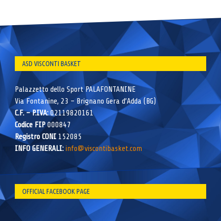
ASD VISCONTI BASKET
Palazzetto dello Sport PALAFONTANINE
Via Fontanine, 23 – Brignano Gera d’Adda (BG)
C.F. – P.IVA:
02119820161
Codice FIP
000847
Registro CONI
152085
INFO GENERALI:
info@viscontibasket.com
OFFICIAL FACEBOOK PAGE