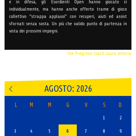
e in difesa, gli Esordienti Open hanno giocato sì
individualmente, ma hanno anche offerto trame di gioco
collettivo “strappa applausi” con recuperi, aiuti ed assist
sfornati senza sosta. Un più che valido punto di partenza in
vista dei prossimi impegni.
Che Progressi
Coach Laura
vittoria
AGOSTO: 2026
L
M
M
G
V
S
D
1
2
3
4
5
6
7
8
9