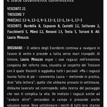
VISCONTI 21
TRESCORE 7
PARZIALI: 12-4, 12-2, 9-3, 12-3, 12-1, 14-1, 17-3
VISCONTI: Bardella 8, Capuano 8, Castelli 12, Cattaneo 2,
Facchinetti 5, Milesi 12, Rossoni 13, Testa 5, Turconi 8. All:
Laura Minuzzo.
BRIGNANO
– Il veliero degli Esordienti continua a navigare in
favore di vento e procede a tutta verso mari tranquilli. Al
timone,
Laura Minuzzo
segue i suoi ragazzi nell’ennesima
conquista del referto rosa, stavolta al cospetto del Trescore
con il quale Visconti si aggiudica tutti i parziali: «Ma i ragazzi
hanno fatto di più – commenta Laura – mettendo in pratica,
direi “alla lettera”, quello che abbiamo provato in settimana.
Abbiamo lavorato sul contropiede, sulla ricerca del passaggio
che non ti complica la vita. Ho invitato i ragazzi anche ad
“andare oltre”: cercandosi in campo e provando anche
soluzioni nuove. Devo sottolineare i meriti di tutti loro: stanno