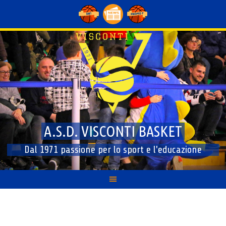
Skip
to
content
A.S.D. VISCONTI BASKET
Dal 1971 passione per lo sport e l'educazione