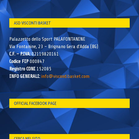
ASD VISCONTI BASKET
Palazzetto dello Sport PALAFONTANINE
Via Fontanine, 23 – Brignano Gera d’Adda (BG)
C.F. – P.IVA:
02119820161
Codice FIP
000847
Registro CONI
152085
INFO GENERALI:
info@viscontibasket.com
OFFICIAL FACEBOOK PAGE
CERCA NEL SITO