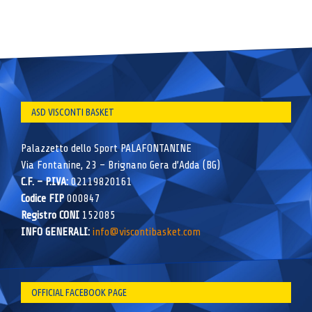
ASD VISCONTI BASKET
Palazzetto dello Sport PALAFONTANINE
Via Fontanine, 23 – Brignano Gera d’Adda (BG)
C.F. – P.IVA:
02119820161
Codice FIP
000847
Registro CONI
152085
INFO GENERALI:
info@viscontibasket.com
OFFICIAL FACEBOOK PAGE