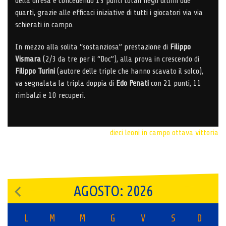
della difesa e concedendo 13 punti totali negli ultimi due
quarti, grazie alle efficaci iniziative di tutti i giocatori via via
schierati in campo.
In mezzo alla solita “sostanziosa” prestazione di
Filippo
Vismara
(2/3 da tre per il “Doc”), alla prova in crescendo di
Filippo Turini
(autore delle triple che hanno scavato il solco),
va segnalata la tripla doppia di
Edo Penati
con 21 punti, 11
rimbalzi e 10 recuperi.
dieci leoni in campo
ottava vittoria
AGOSTO: 2026
L
M
M
G
V
S
D