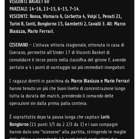
VISCONTI BASKET 60
PARZIALI: 14-16, 13-15, 6-15, 7-14.
VISCONTI: Nossa, Vismara 6, Corbetta 4, Volpi 1, Penati 21,
Turini 8, Conti, Bongiorno 15, Gambetti 2, Cavalli 3. All: Marco
Blasizza, Mario Ferrari.
CISERANO
– L’ottava vittoria stagionale, ottenuta in casa di
Ciserano, permette all’Under 17 di Visconti Basket di
consolidare il terzo posto nella classifica del girone F, avendo
portato a 4 i punti di vantaggio sui più immediati inseguitori.
I ragazzi diretti in panchina da
Marco Blasizza e Mario Ferrari
hanno tenuto un più che buon livello di concentrazione lungo
tutta la durata del match, prendendo il comando delle
operazioni sin dalla prima palla contesa.
È soprattutto dopo la pausa lunga che capitan
Loris
Bongiorno
(15 punti 3/5 da 2 2/3 da 3) e i suoi compagni
hanno dato uno “scossone” alla partita, stringendo le maglie