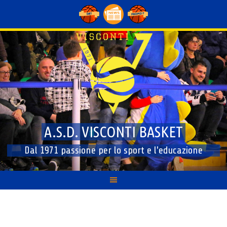
Skip
to
content
A.S.D. VISCONTI BASKET
Dal 1971 passione per lo sport e l'educazione