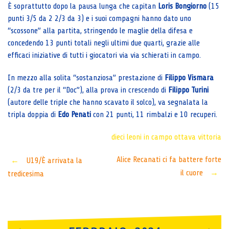
È soprattutto dopo la pausa lunga che capitan
Loris Bongiorno
(15
punti 3/5 da 2 2/3 da 3) e i suoi compagni hanno dato uno
“scossone” alla partita, stringendo le maglie della difesa e
concedendo 13 punti totali negli ultimi due quarti, grazie alle
efficaci iniziative di tutti i giocatori via via schierati in campo.
In mezzo alla solita “sostanziosa” prestazione di
Filippo Vismara
(2/3 da tre per il “Doc”), alla prova in crescendo di
Filippo Turini
(autore delle triple che hanno scavato il solco), va segnalata la
tripla doppia di
Edo Penati
con 21 punti, 11 rimbalzi e 10 recuperi.
dieci leoni in campo
ottava vittoria
Post
Alice Recanati ci fa battere forte
←
U19/È arrivata la
il cuore
→
tredicesima
navigation