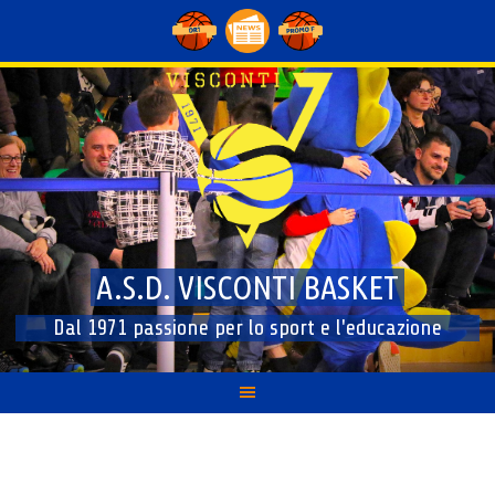
Skip
to
content
A.S.D. VISCONTI BASKET
Dal 1971 passione per lo sport e l'educazione