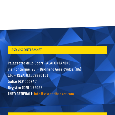
ASD VISCONTI BASKET
Palazzetto dello Sport PALAFONTANINE
Via Fontanine, 23 – Brignano Gera d’Adda (BG)
C.F. – P.IVA:
02119820161
Codice FIP
000847
Registro CONI
152085
INFO GENERALI:
info@viscontibasket.com