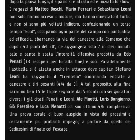
Dopo la pausa lunga, il sipario si è alzato ed è iniziato lo show.
I ragazzi di
Matteo Boschi, Mario Ferrari e Sebastiano Leoni
non solo hanno acceso il motore, ma hanno innestato il turbo
e non si sono più voltati indietro, confezionando un terzo
tempo “Gold”, occupando ogni parte del campo con puntualità
ed efficacia, sbarrando la via del canestro alla Comense che
dopo i 40 punti del 20’, ne aggiungerà solo 7 in dieci minuti,
tale e tanta è stata l’intensità difensiva prodotta da
Edo
Penati
(13 recuperi per lui alla fine) e soci. Parallelamente
l’asticella si è alzata anche in attacco dove capitan
Stefano
Leoni
ha raggiunto il “trentello” sciorinando entrate a
canestro e tiri pesanti (4/4 da 3). A tal proposito, alla fine
saranno ben 15 le triple segnate dal Visconti con sei giocatori
diversi: i già citati Penati e Leoni,
Ale Pinotti, Loris Bongiorno,
Giò Prestileo e Luca Menotti
col suo ottimo 4/6 complessivo.
Una prova corale di buon auspicio in vista dei prossimi e
certamente più probanti impegni, a partire da quello dei
Sedicesimi di finale col Pescate.