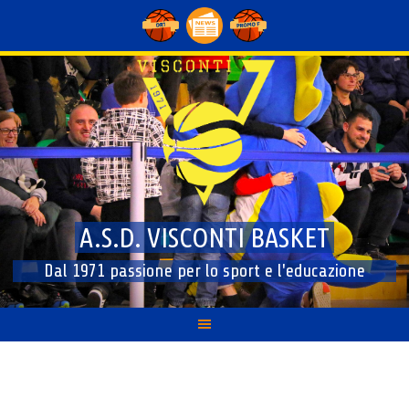
Skip
to
content
A.S.D. VISCONTI BASKET
Dal 1971 passione per lo sport e l'educazione