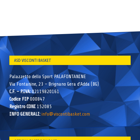
ASD VISCONTI BASKET
Palazzetto dello Sport PALAFONTANINE
Via Fontanine, 23 – Brignano Gera d’Adda (BG)
C.F. – P.IVA:
02119820161
Codice FIP
000847
Registro CONI
152085
INFO GENERALI:
info@viscontibasket.com