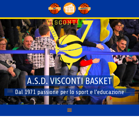
Skip
to
content
A.S.D. VISCONTI BASKET
Dal 1971 passione per lo sport e l'educazione