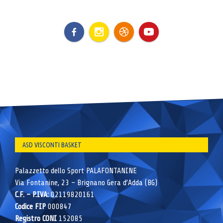
ASD VISCONTI BASKET
Palazzetto dello Sport PALAFONTANINE
Via Fontanine, 23 – Brignano Gera d’Adda (BG)
C.F. – P.IVA:
02119820161
Codice FIP
000847
Registro CONI
152085