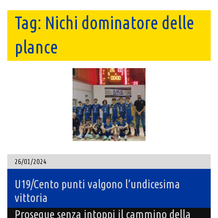
Tag:
Nichi dominatore delle
plance
26/01/2024
U19/Cento punti valgono l’undicesima
vittoria
Prosegue senza intoppi il cammino della