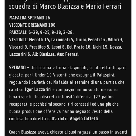
squadra di Marco Blasizza e Mario Ferrari
MAFALDA SPIRANO 26
VISCONTI BRIGNANO 100
PARZIALI: 6-29, 9-25, 9-18, 2-28.
VISCONTI: Menotti 15, Carminati 5, Turini, Penati 14, Villari 3,
Viscardi 9, Prestileo 5, Leoni 8, Del Prato 16, Nichi 19, Nozza,
Lazzarini 6. All: Blasizza. Ass: Ferrari.
SPIRANO
– Undicesima vittoria stagionale, su altrettante gare
giocate, per l’Under 19 Visconti che espugna il Palaspirà,
regolando i parietà del Mafalda al termine di una partita che
capitan
Igor Lazzarini
e compagni hanno subito messo sui
binari giusti. Una discreta intensità difensiva (27 palloni
recuperati e pochissimi secondi tiri concessi) ed una più che
buona produzione offensiva hanno segnato l’esito della
contesa ben diretta dall’arbitro
Angelo Coffetti
.
Coach
Blasizza
aveva chiesto ai suoi ragazzi un passo in avanti