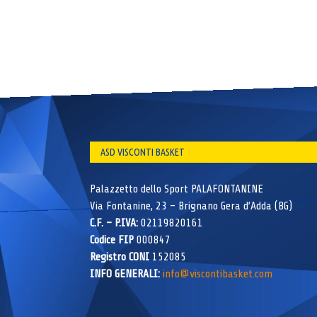
ASD VISCONTI BASKET
Palazzetto dello Sport PALAFONTANINE
Via Fontanine, 23 – Brignano Gera d’Adda (BG)
C.F. – P.IVA:
02119820161
Codice FIP
000847
Registro CONI
152085
INFO GENERALI:
info@viscontibasket.com