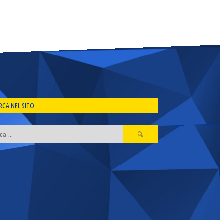
RCA NEL SITO
Ricerca
per: