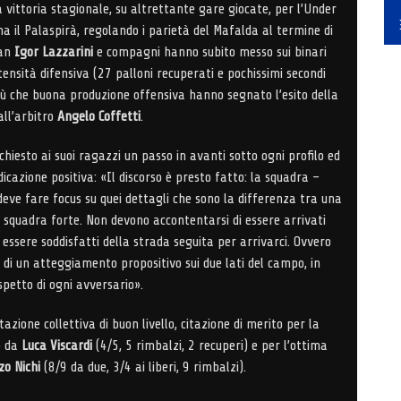
vittoria stagionale, su altrettante gare giocate, per l’Under
a il Palaspirà, regolando i parietà del Mafalda al termine di
tan
Igor Lazzarini
e compagni hanno subito messo sui binari
ntensità difensiva (27 palloni recuperati e pochissimi secondi
più che buona produzione offensiva hanno segnato l’esito della
all’arbitro
Angelo Coffetti
.
hiesto ai suoi ragazzi un passo in avanti sotto ogni profilo ed
dicazione positiva: «Il discorso è presto fatto: la squadra –
eve fare focus su quei dettagli che sono la differenza tra una
squadra forte. Non devono accontentarsi di essere arrivati
essere soddisfatti della strada seguita per arrivarci. Ovvero
 di un atteggiamento propositivo sui due lati del campo, in
petto di ogni avversario».
azione collettiva di buon livello, citazione di merito per la
o da
Luca Viscardi
(4/5, 5 rimbalzi, 2 recuperi) e per l’ottima
zo Nichi
(8/9 da due, 3/4 ai liberi, 9 rimbalzi).