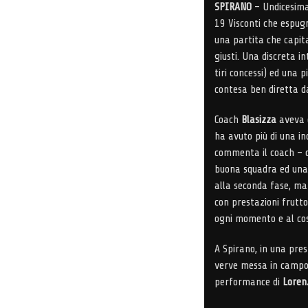
SPIRANO
– Undicesima 
19 Visconti che espugn
una partita che capi
giusti. Una discreta i
tiri concessi) ed una 
contesa ben diretta d
Coach
Blasizza
aveva c
ha avuto più di una in
commenta il coach – d
buona squadra ed una 
alla seconda fase, ma 
con prestazioni frutto
ogni momento e al cos
A Spirano, in una prest
verve messa in camp
performance di
Loren