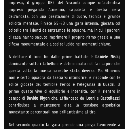
impresa, il gruppo DR2 del Visconti compie un’autentica
impresa piegando Almenno, capolista e bestia nera
dell’andata, con una prestazione di cuore, tecnica e grande
solidità mentale. Finisce 65-43 una gara intensa, giocata col
coltello tra i denti da entrambe le squadre, ma in cui i padroni
di casa hanno saputo imprimere il proprio ritmo grazie a una
difesa monumentale e a scelte lucide nei momenti chiave.
A dettare il tono fin dalle prime battute è
Daniele Nisoli
,
dominante sotto i tabelloni e determinato nel far capire che
questa volta la musica sarebbe stata diversa. Ma Almenno
non è certo squadra da lasciarsi intimorire, e risponde con le
solite giocate del temibile Perico e l’eleganza di Quadri. Il
primo quarto vive di equilibrio e intensità, con il rientro in
campo di
Davide Rigon
che, affiancato da
Leoni
e
Castellazzi
,
contribuisce a mantenere alta la tensione agonistica
nonostante percentuali non brillantissime al tiro.
Nel secondo quarto la gara prende una piega favorevole a