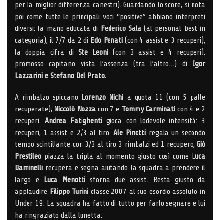
per la miglior differenza canestri). Guardando lo score, si nota
poi come tutte le principali voci “positive” abbiano interpreti
diversi: la mano educata di
Federico Sala
(al personal best in
categoria), il 7/7 da 2 di
Edo Penati
(con 4 assist e 3 recuperi),
la doppia cifra di
Ste Leoni
(con 3 assist e 4 recuperi),
promosso capitano vista l’assenza (tra l’altro…) di
Igor
Lazzarini e Stefano Del Prato.
A rimbalzo spiccano
Lorenzo Nichi
a quota 11 (con 5 palle
recuperate),
Niccolò Nozza
con 7 e
Tommy Carminati
con 4 e 2
recuperi.
Andrea Fatighenti
gioca con lodevole intensità: 3
recuperi, 1 assist e 2/3 al tiro.
Ale Pinotti
regala un secondo
tempo scintillante con 3/3 al tiro 3 rimbalzi ed 1 recupero,
Giò
Prestileo
piazza la tripla al momento giusto così come
Luca
Daminelli
recupera e segna aiutando la squadra a prendere il
largo e
Luca Menotti
sforna due assist. Resta giusto da
applaudire
Filippo Turini
classe 2007 al suo esordio assoluto in
Under 19. La squadra ha fatto di tutto per farlo segnare e lui
ha ringraziato dalla lunetta.