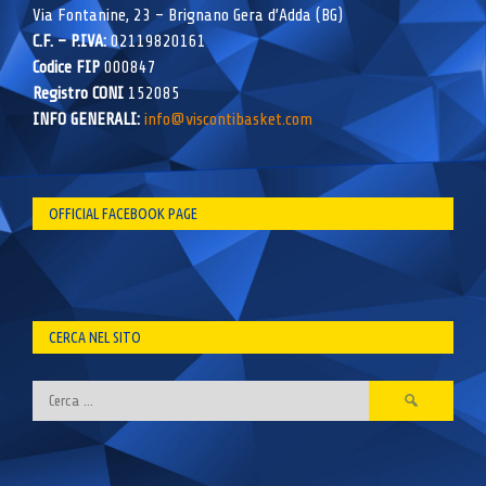
Via Fontanine, 23 – Brignano Gera d’Adda (BG)
C.F. – P.IVA:
02119820161
Codice FIP
000847
Registro CONI
152085
INFO GENERALI:
info@viscontibasket.com
OFFICIAL FACEBOOK PAGE
CERCA NEL SITO
Ricerca
per: