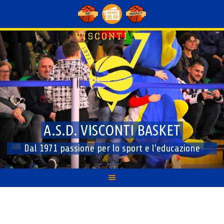
Skip
to
content
A.S.D. VISCONTI BASKET
Dal 1971 passione per lo sport e l'educazione