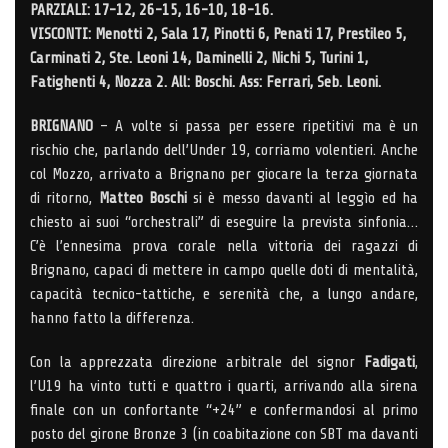
PARZIALI: 17-12, 26-15, 16-10, 18-16.
VISCONTI: Menotti 2, Sala 17, Pinotti 6, Penati 17, Prestileo 5,
Carminati 2, Ste. Leoni 14, Daminelli 2, Nichi 5, Turini 1,
Fatighenti 4, Nozza 2. All: Boschi. Ass: Ferrari, Seb. Leoni.
BRIGNANO
– A volte si passa per essere ripetitivi ma è un
rischio che, parlando dell’Under 19, corriamo volentieri. Anche
col Mozzo, arrivato a Brignano per giocare la terza giornata
di ritorno,
Matteo Boschi
si è messo davanti al leggìo ed ha
chiesto ai suoi “orchestrali” di eseguire la prevista sinfonia…
C’è l’ennesima prova corale nella vittoria dei ragazzi di
Brignano, capaci di mettere in campo quelle doti di mentalità,
capacità tecnico-tattiche, e serenità che, a lungo andare,
hanno fatto la differenza.
Con la apprezzata direzione arbitrale del signor
Fadigati
,
l’U19 ha vinto tutti e quattro i quarti, arrivando alla sirena
finale con un confortante “+24” e confermandosi al primo
posto del girone Bronze 3 (in coabitazione con SBT ma davanti