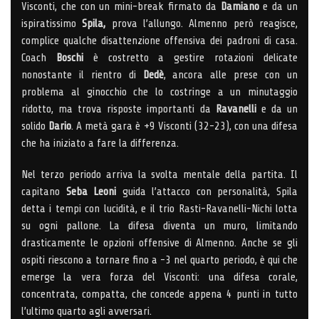
Visconti, che con un mini-break firmato da
Damiano
e da un
ispiratissimo
Spila,
prova l’allungo. Almenno però reagisce,
complice qualche disattenzione offensiva dei padroni di casa.
Coach
Boschi
è costretto a gestire rotazioni delicate
nonostante il rientro di
Dedè
, ancora alle prese con un
problema al ginocchio che lo costringe a un minutaggio
ridotto, ma trova risposte importanti da
Ravanelli
e da un
solido
Dario
. A metà gara è +9 Visconti (32-23), con una difesa
che ha iniziato a fare la differenza.
Nel terzo periodo arriva la svolta mentale della partita. Il
capitano
Seba Leoni
guida l’attacco con personalità, Spila
detta i tempi con lucidità, e il trio Rasti-Ravanelli-Nichi lotta
su ogni pallone. La difesa diventa un muro, limitando
drasticamente le opzioni offensive di Almenno. Anche se gli
ospiti riescono a tornare fino a -3 nel quarto periodo, è qui che
emerge la vera forza del Visconti: una difesa corale,
concentrata, compatta, che concede appena 4 punti in tutto
l’ultimo quarto agli avversari.