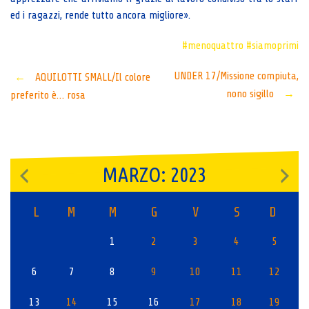
ed i ragazzi, rende tutto ancora migliore».
#menoquattro
#siamoprimi
Post
UNDER 17/Missione compiuta,
←
AQUILOTTI SMALL/Il colore
nono sigillo
→
preferito è… rosa
navigation
MARZO: 2023
L
M
M
G
V
S
D
1
2
3
4
5
6
7
8
9
10
11
12
13
14
15
16
17
18
19