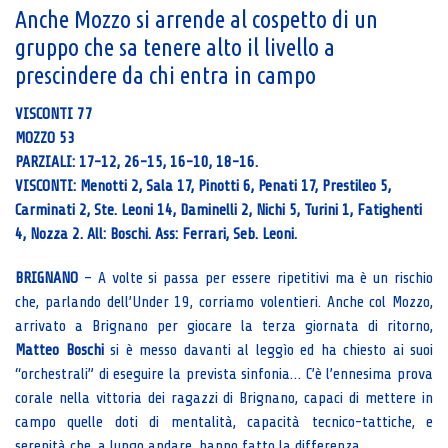
Anche Mozzo si arrende al cospetto di un
gruppo che sa tenere alto il livello a
prescindere da chi entra in campo
VISCONTI 77
MOZZO 53
PARZIALI: 17-12, 26-15, 16-10, 18-16.
VISCONTI: Menotti 2, Sala 17, Pinotti 6, Penati 17, Prestileo 5,
Carminati 2, Ste. Leoni 14, Daminelli 2, Nichi 5, Turini 1, Fatighenti
4, Nozza 2. All: Boschi. Ass: Ferrari, Seb. Leoni.
BRIGNANO
– A volte si passa per essere ripetitivi ma è un rischio
che, parlando dell’Under 19, corriamo volentieri. Anche col Mozzo,
arrivato a Brignano per giocare la terza giornata di ritorno,
Matteo Boschi
si è messo davanti al leggìo ed ha chiesto ai suoi
“orchestrali” di eseguire la prevista sinfonia… C’è l’ennesima prova
corale nella vittoria dei ragazzi di Brignano, capaci di mettere in
campo quelle doti di mentalità, capacità tecnico-tattiche, e
serenità che, a lungo andare, hanno fatto la differenza.